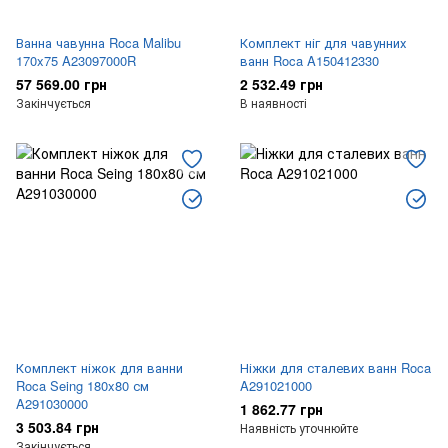
Ванна чавунна Roca Malibu
Комплект ніг для чавунних
170x75 A23097000R
ванн Roca A150412330
57 569.00 грн
2 532.49 грн
Закінчується
В наявності
Комплект ніжок для ванни
Ніжки для сталевих ванн Roca
Roca Seing 180x80 см
A291021000
A291030000
1 862.77 грн
3 503.84 грн
Наявність уточнюйте
Закінчується