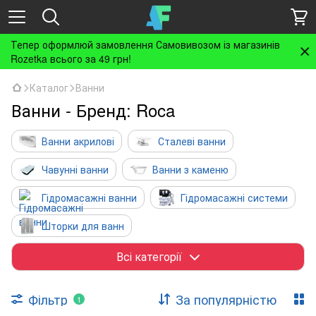
Тепер оформлюй замовлення Самовивозом із магазинів
Rozetka всього за 49 грн!
Каталог
Ванни
Ванни - Бренд: Roca
Ванни акрилові
Сталеві ванни
Чавунні ванни
Ванни з каменю
Гідромасажні ванни
Гідромасажні системи
Шторки для ванн
Ніжки, каркаси, ручки, підголовники
Всі категорії
Панелі для ванн
Фільтр
За популярністю
1