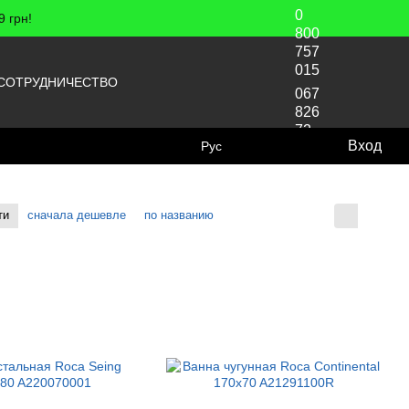
0
 грн!
800
757
015
СОТРУДНИЧЕСТВО
067
826
72
Вход
Рус
70
ти
сначала дешевле
по названию
Отображение: