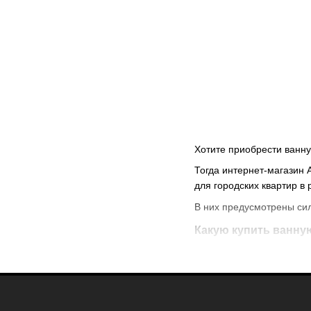
Хотите приобрести ванн
Тогда интернет-магазин 
для городских квартир в
В них предусмотрены си
Какую
купить ванну
В нашем каталоге предс
стальная разных раз
чашей, покрыта упро
чугунная — характер