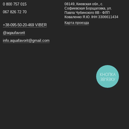
0 800 757 015
08149, Киевская обл., с.
Софиевская Борщаговка, ул.
067 826 72 70
Павла Чубинского 8В - ФЛП
Коваленко Я.Ю. ІНН 3306611434
Карта проезда
+38-095-50-20-469 VIBER
@aqaufavorit
info.aquafavorit@gmail.com
купить ванную Ravak
,
купить ванную Villeroy Boch
,
купить
КНОПКА
ЗВ'ЯЗКУ
ских и Зарубежных производителей. Заказывая онлайн, наш
аш заказ, так же вы можете ознакомиться с характеристиками,
, Днепр, Харьков, Черкассы, Житомир, Черновцы, Запорожье,
 Области.