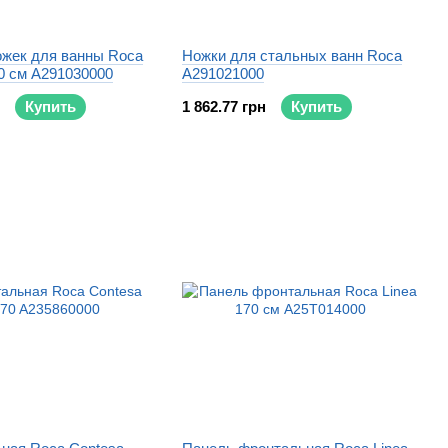
ожек для ванны Roca
Ножки для стальных ванн Roca
0 см A291030000
A291021000
Купить
1 862.77 грн
Купить