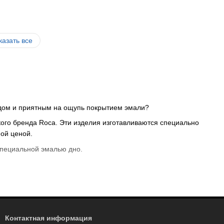
казать все
идом и приятным на ощупь покрытием эмали?
кого бренда Roca. Эти изделия изготавливаются специально
ной
ценой
.
специальной эмалью дно.
ией
производителя и
доставкой
по Украине:
анные для двоих. Она оснащена глубокой эргономичной
рошей звукоизоляцией;
Контактная информация
входят ручки и держатели для безопасного погружения в воду