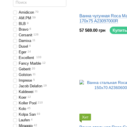
Amidicon
70
Ванна чугунная Roca Ma
AM.PM
59
170x75 A23097000R
BLB
9
Bravo
6
57 569.00 грн
Купить
Cersanit
126
Damixa
11
Dusel
6
Eger
14
Excellent
133
Fancy Marble
12
Geberit
20
Golston
11
Imprese
5
Jacob Delafon
19
Kaldewei
11
Koer
12
Koller Pool
210
Kolo
45
Kolpa San
93
Хит
Laufen
4
Miraggio
42