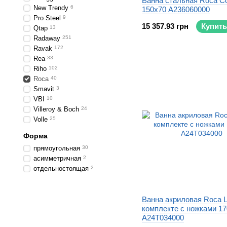
Ванна стальная Roca C
New Trendy
6
150x70 A236060000
Pro Steel
9
15 357.93 грн
Купить
Qtap
13
Radaway
251
Ravak
172
Rea
33
Riho
102
Roca
40
Smavit
3
VBI
10
Villeroy & Boch
24
Volle
25
Форма
прямоугольная
30
асимметричная
2
отдельностоящая
2
Ванна акриловая Roca L
комплекте с ножками 1
A24T034000