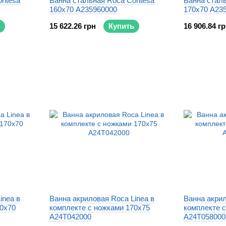
ontesa
Ванна стальная Roca Contesa
Ванна стал
160x70 A235960000
170x70 A23
15 622.26 грн
Купить
16 906.84 г
inea в
Ванна акриловая Roca Linea в
Ванна акрил
70x70
комплекте с ножками 170x75
комплекте 
A24T042000
A24T058000