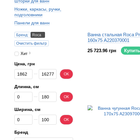
Шторки для ванн
Ножки, каркасы, ручки,
подголовники
Панели для ванн
Ванна стальная Roca Pr
Бренд:
Roca
160x75 A220370001
Очистить фильтр
25 723.96 грн
Купить
Хит
3
Цена, грн
От Цена, грн
До Цена, грн
OK
Длинна, см
От Длинна, см
До Длинна, см
OK
Ширина, см
От Ширина, см
До Ширина, см
OK
Бренд