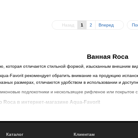
Назад
1
2
Вперед
По
Ванная Roca
ую, которая отличается стильной формой, изысканным внешним в
Aqua-Favorit рекомендует обратить внимание на продукцию испанс
 разных размерах, отличаются удобством в использовании и доступ
ликоновые подлокотники и нескользящее рифленое или покрытое 
ю Roca
в интернет-магазине Aqua-Favorit
тавлены
ванны Roca, купить
которые можно с официальной
гарант
меров. Есть модели для персонального использования или рассчит
чняющей эмалью с добавлением титановой крошки. Отличается хо
Каталог
Клиентам
изуется высокой прочностью и теплопроводностью. В ее
стоимость