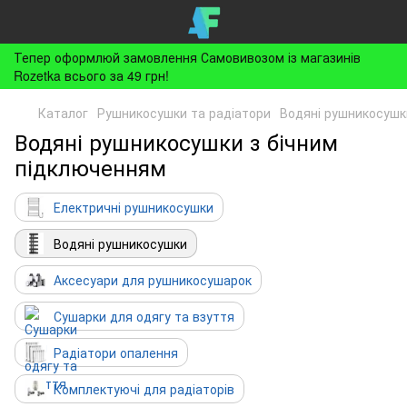
Тепер оформлюй замовлення Самовивозом із магазинів
Rozetka всього за 49 грн!
Каталог
Рушникосушки та радіатори
Водяні рушникосушк
Водяні рушникосушки з бічним
підключенням
Електричні рушникосушки
Водяні рушникосушки
Аксесуари для рушникосушарок
Сушарки для одягу та взуття
Радіатори опалення
Комплектуючі для радіаторів