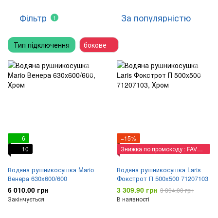
Фільтр
За популярністю
1
Тип підключення
бокове
6
−15%
10
Знижка по промокоду : FAVORIT
Водяна рушникосушка Mario
Водяна рушникосушка Laris
Венера 630x600/600
Фокстрот П 500x500 71207103
6 010.00 грн
3 309.90 грн
3 894.00 грн
Закінчується
В наявності