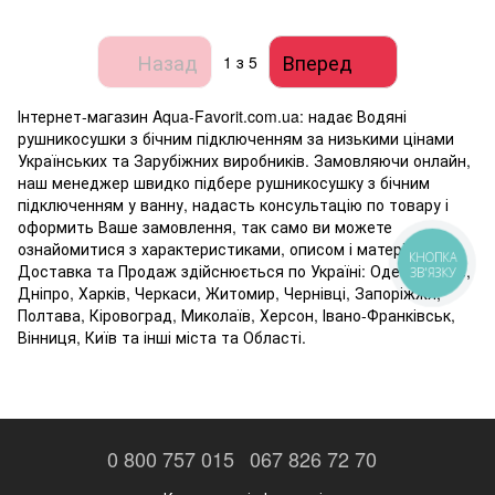
Назад
Вперед
1
з 5
Інтернет-магазин Aqua-Favorit.com.ua: надає Водяні
рушникосушки з бічним підключенням за низькими цінами
Українських та Зарубіжних виробників. Замовляючи онлайн,
наш менеджер швидко підбере рушникосушку з бічним
підключенням у ванну, надасть консультацію по товару і
оформить Ваше замовлення, так само ви можете
ознайомитися з характеристиками, описом і матеріалами.
КНОПКА
Доставка та Продаж здійснюється по Україні: Одеса, Рівне,
ЗВ'ЯЗКУ
Дніпро, Харків, Черкаси, Житомир, Чернівці, Запоріжжя,
Полтава, Кіровоград, Миколаїв, Херсон, Івано-Франківськ,
Вінниця, Київ та інші міста та Області.
0 800 757 015
067 826 72 70