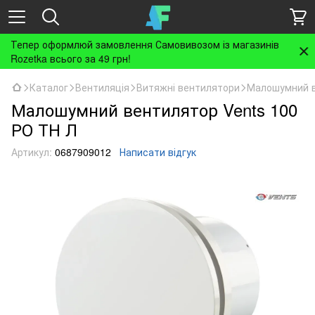
Тепер оформлюй замовлення Самовивозом із магазинів
Rozetka всього за 49 грн!
Каталог
Вентиляція
Витяжні вентилятори
Малошумний в
Малошумний вентилятор Vents 100
РО ТН Л
Артикул:
0687909012
Написати відгук