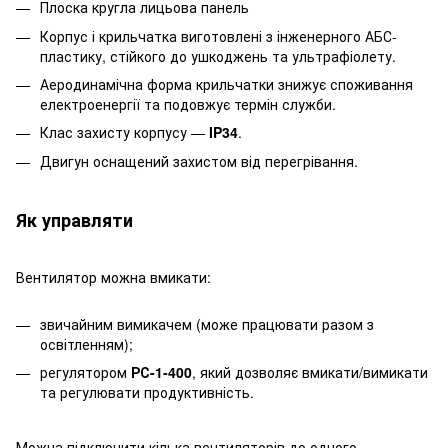
Плоска кругла лицьова панель
Корпус і крильчатка виготовлені з інженерного АБС-
пластику, стійкого до ушкоджень та ультрафіолету.
Аеродинамічна форма крильчатки знижує споживання
електроенергії та подовжує термін служби.
Клас захисту корпусу —
IP34
.
Двигун оснащений захистом від перегрівання.
Як управляти
Вентилятор можна вмикати:
звичайним вимикачем (може працювати разом з
освітленням);
регулятором
РС-1-400
, який дозволяє вмикати/вимикати
та регулювати продуктивність.
Можна підключити кілька вентиляторів до одного