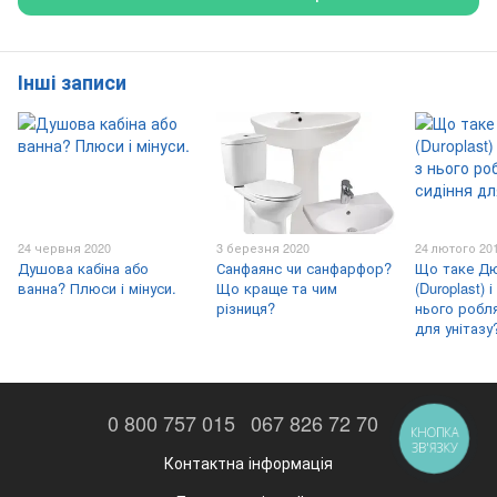
Інші записи
24 червня 2020
3 березня 2020
24 лютого 20
Душова кабіна або
Санфаянс чи санфарфор?
Що таке Д
ванна? Плюси і мінуси.
Що краще та чим
(Duroplast) 
різниця?
нього робл
для унітазу
0 800 757 015
067 826 72 70
КНОПКА
ЗВ'ЯЗКУ
Контактна інформація