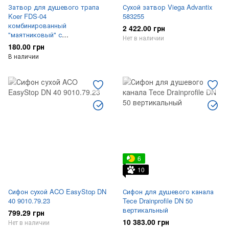
Затвор для душевого трапа
Сухой затвор Viega Advantix
Koer FDS-04
583255
комбинированный
2 422.00 грн
"маятниковый" с
Нет в наличии
нержавеющим основанием
180.00 грн
KR5463
В наличии
6
10
Сифон сухой ACO EasyStop DN
Сифон для душевого канала
40 9010.79.23
Tece Drainprofile DN 50
вертикальный
799.29 грн
10 383.00 грн
Нет в наличии