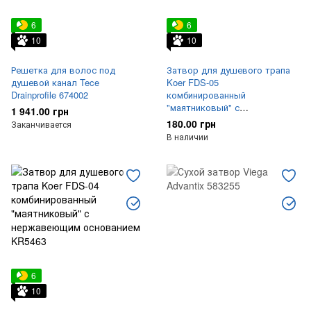
6
6
10
10
Решетка для волос под
Затвор для душевого трапа
душевой канал Tece
Koer FDS-05
Drainprofile 674002
комбинированный
"маятниковый" с
1 941.00 грн
нержавеющим основанием
180.00 грн
Заканчивается
KR5839
В наличии
6
10