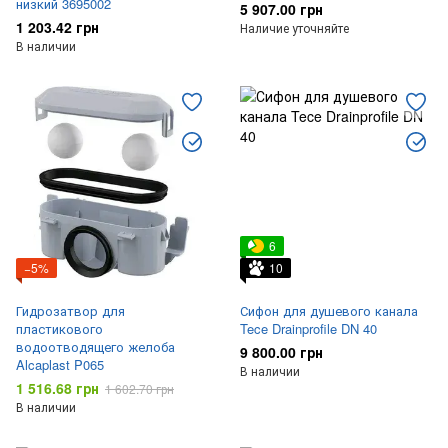
низкий 3695002
5 907.00 грн
1 203.42 грн
Наличие уточняйте
В наличии
6
−5%
10
Гидрозатвор для
Сифон для душевого канала
пластикового
Tece Drainprofile DN 40
водоотводящего желоба
9 800.00 грн
Alcaplast P065
В наличии
1 516.68 грн
1 602.70 грн
В наличии