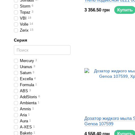
Stilhaus
Storm
6
3 356.50 грн
Купить
Topaz
3
VBI
18
Volle
14
Zerix
15
Серия
Mercury
3
Uranus
3
Saturn
3
Excella
4
Formula
1
ABS
3
AddStoris
6
Ambienta
1
Amnis
1
Aria
1
Дозатор жидкого мыла S
Aura
1
Genoa 107599
A-XES
1
Baketo
1
4 558.40 грн
Купить