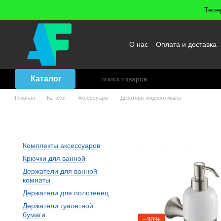
Перейти к основному контенту
Тепе
О нас
Оплата и доставка
Возврат товара
Договор
Каталог
Главная
Каталог
Аксессуары
Дозаторы жидкого мыла
Аксессуары: Дозаторы жид
Комплекты аксессуаров
Крючки для ванной
Держатели для ванной
комнаты
Держатели для полотенец
Держатели туалетной
бумаги
−30%