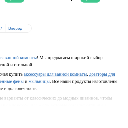
7
Вперед
для ванной комнаты
! Мы предлагаем широкий выбор
тной и стильной.
ючая купить
аксессуары для ванной комнаты
,
дозаторы для
тенные фены
и
мыльницы
. Все наши продукты изготовлены
е и долговечность.
е варианты от классических до модных дизайнов, чтобы
вные дозаторы для мыла, которые создадут отличный
и организованность вашей ванной комнаты. Они доступны в