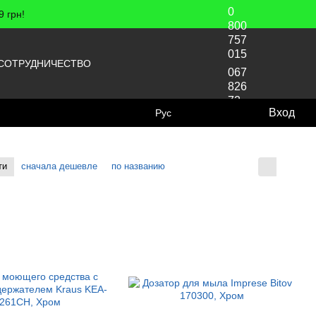
0
 грн!
800
757
015
СОТРУДНИЧЕСТВО
067
826
72
Вход
Рус
70
ти
сначала дешевле
по названию
Отображение: