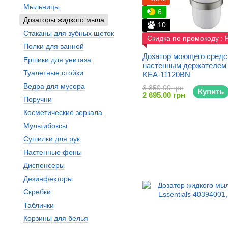
Мыльницы
6
Дозаторы жидкого мыла
10
Стаканы для зубных щеток
Скидка по промокоду :
Полки для ванной
Дозатор моющего средс
Ершики для унитаза
настенным держателем 
Туалетные стойки
KEA-11120BN
Ведра для мусора
3 850.00 грн
Купить
2 695.00 грн
Поручни
Косметические зеркала
Мультибоксы
Сушилки для рук
Настенные фены
Диспенсеры
Дезинфекторы
Скребки
Таблички
Корзины для белья