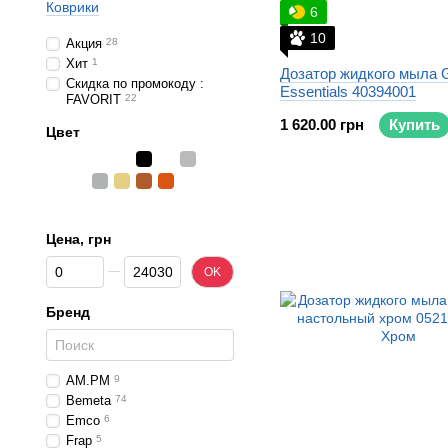
Коврики
6
10
Акция
28
Хит
1
Дозатор жидкого мыла 
Скидка по промокоду :
Essentials 40394001
FAVORIT
22
1 620.00 грн
Купить
Цвет
Цена, грн
От Цена, грн
До Цена, грн
OK
Бренд
AM.PM
9
Bemeta
74
Emco
6
Frap
5