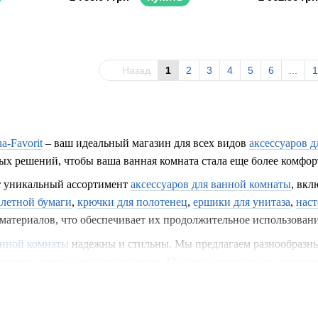
Назад
1
2
3
4
5
6
...
1
a-Favorit
– ваш идеальный магазин для всех видов
аксессуаров 
х решений, чтобы ваша ванная комната стала еще более комфор
т уникальный ассортимент
аксессуаров для ванной комнаты
, вкл
алетной бумаги
,
крючки для полотенец
,
ершики для унитаза
,
нас
материалов, что обеспечивает их продолжительное использовани
анной комнаты
надежны и стильны. Мы предлагаем разнообразны
одящее именно его требованиям. Мы также предлагаем декорати
комнате и сделают ее еще более уютной.
алетной бумаги
и крючки для полотенец обеспечивают удобство 