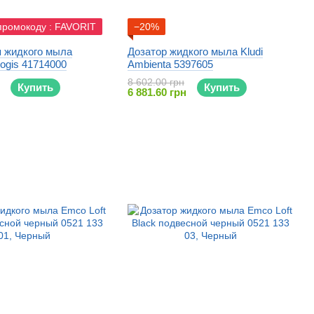
промокоду : FAVORIT
−20%
я жидкого мыла
Дозатор жидкого мыла Kludi
ogis 41714000
Ambienta 5397605
8 602.00 грн
Купить
Купить
6 881.60 грн