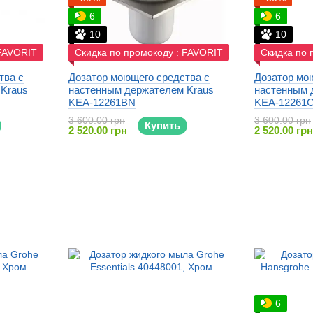
6
6
10
10
 FAVORIT
Скидка по промокоду : FAVORIT
Скидка по 
тва с
Дозатор моющего средства с
Дозатор мо
Kraus
настенным держателем Kraus
настенным 
KEA-12261BN
KEA-12261
3 600.00 грн
3 600.00 грн
Купить
2 520.00 грн
2 520.00 грн
6