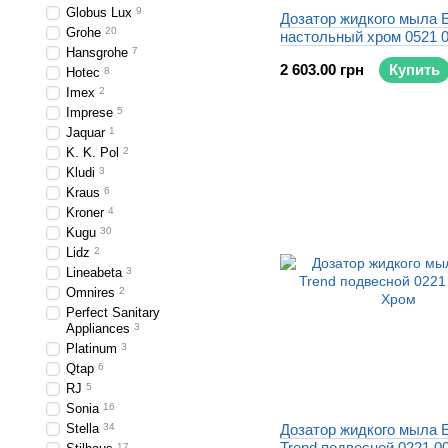
Globus Lux
9
Дозатор жидкого мыла E
Grohe
20
настольный хром 0521 0
Hansgrohe
7
2 603.00 грн
Купить
Hotec
8
Imex
2
Imprese
5
Jaquar
1
K. K. Pol
2
Kludi
3
Kraus
6
Kroner
4
Kugu
30
Lidz
2
Lineabeta
3
Omnires
2
Perfect Sanitary
Appliances
3
Platinum
3
Qtap
6
RJ
5
Sonia
16
Stella
34
Дозатор жидкого мыла 
Trend подвесной 0221 0
17