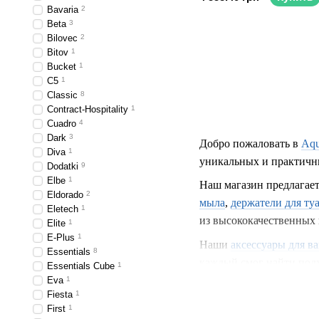
Bavaria
2
Beta
3
Bilovec
2
Bitov
1
Bucket
1
C5
1
Classic
8
Contract-Hospitality
1
Cuadro
4
Dark
3
Добро пожаловать в
Aqu
Diva
1
уникальных и практичны
Dodatki
9
Elbe
1
Наш магазин предлагае
Eldorado
2
мыла
,
держатели для ту
Eletech
1
из высококачественных 
Elite
1
E-Plus
1
Наши
аксессуары для в
Essentials
8
каждый смог найти подх
Essentials Cube
1
акцент в вашей ванной 
Eva
1
Fiesta
1
Наши
держатели для ту
First
1