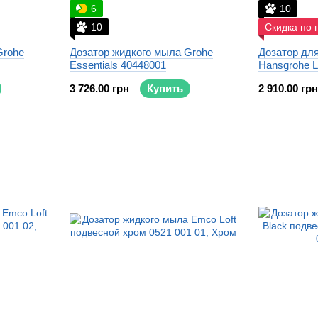
6
10
10
Скидка по 
Grohe
Дозатор жидкого мыла Grohe
Дозатор дл
Essentials 40448001
Hansgrohe L
3 726.00 грн
Купить
2 910.00 грн