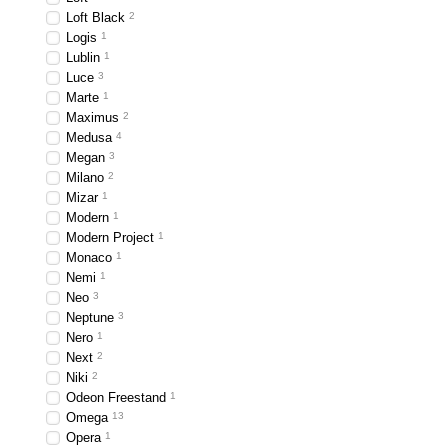
Loft Black
2
Logis
1
Lublin
1
Luce
3
Marte
1
Maximus
2
Medusa
4
Megan
3
Milano
2
Mizar
1
Modern
1
Modern Project
1
Monaco
1
Nemi
1
Neo
3
Neptune
3
Nero
1
Next
2
Niki
2
Odeon Freestand
1
Omega
13
Opera
1