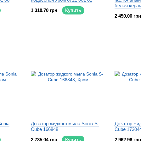
белая керам
1 318.70 грн
Купить
2 450.00 грн
onia
Дозатор жидкого мыла Sonia S-
Дозатор жид
Cube 166848
Cube 17304
2 735.04 грн
Купить
2 962.96 грн