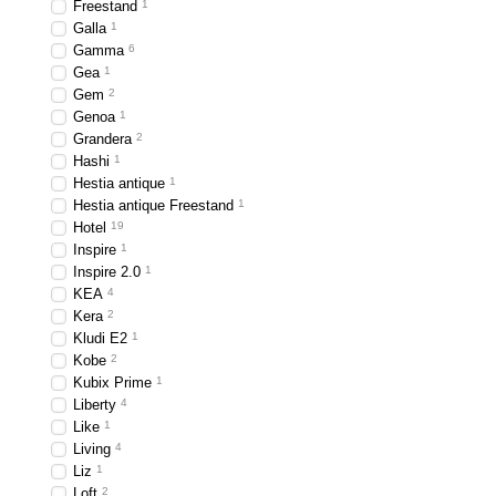
различных вариантах и 
Freestand
1
Galla
1
надежными и стильными
Gamma
6
Наши
ершики для унита
Gea
1
Gem
2
чтобы вы могли найти т
Genoa
1
Если вы ищете высокок
Grandera
2
которые не только обес
Hashi
1
Hestia antique
1
Наши
мыльницы
– это 
Hestia antique Freestand
1
дизайна, чтобы они по
Hotel
19
Inspire
1
Inspire 2.0
1
KEA
4
Kera
2
Kludi Е2
1
Kobe
2
Kubix Prime
1
Liberty
4
Like
1
Living
4
Liz
1
Loft
2