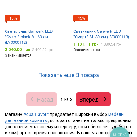
−15%
−15%
Светильник Sanwerk LED
Светильник Sanwerk LED
"Смарт" black AL 60 см
"Смарт" AL 30 см (LV0000113)
(LV0000112)
1 181.11 грн
1 389.54 грн
2 040.00 грн
2 400.00 грн
Заканчивается
Заканчивается
Показать еще 3 товара
Назад
Вперед
1
из 2
Магазин
Aqua-Favorit
предлагает широкий выбор
мебели
для ванной комнаты
, которая станет не только прекрасным
дополнением к вашему интерьеру, но и обеспечит удобство
и комфорт во время пользования. В нашем ассортименте вы
КНОПКА