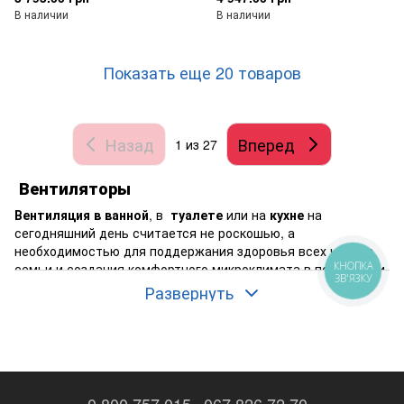
В наличии
В наличии
Показать еще 20 товаров
Назад
Вперед
1
из 27
Вентиляторы
Вентиляция в ванной
, в
туалете
или на
кухне
на
сегодняшний день считается не роскошью, а
необходимостью для поддержания здоровья всех членов
КНОПКА
семьи и создания комфортного микроклимата в помещении.
ЗВ'ЯЗКУ
Подобные приспособления в состоянии решить проблему с
Развернуть
удалением грязного воздуха, влажности, сырости и даже
устраняет вопрос с плесенью и грибком.
Где можно установить вентиляционные системы
Бытовые вентиляторы монтируются в вытяжной канал
двумя способами: с помощью гибкого воздуховода или