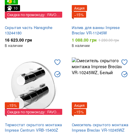
6
10
Акция
Скидка по промокоду : FAVORIT
−15%
Скрытая часть Hansgrohe
Излив для ванны Imprese
13244180
Breclav VR-11245W
16 623.00 грн
1 088.00 грн
1 280.00 грн
В наличии
В наличии
−15%
Акция
Скидка по промокоду : FAVORIT
−15%
Термостат скрытого монтажа
Смеситель скрытого монтажа
Imprese Centrum VRB-15400Z
Imprese Breclav VR-10245WZ