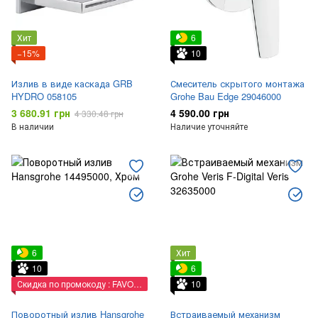
Хит
6
−15%
10
Излив в виде каскада GRB
Смеситель скрытого монтажа
HYDRO 058105
Grohe Bau Edge 29046000
3 680.91 грн
4 590.00 грн
4 330.48 грн
В наличии
Наличие уточняйте
6
Хит
10
6
Скидка по промокоду : FAVORIT
10
Поворотный излив Hansgrohe
Встраиваемый механизм