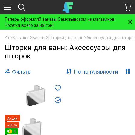
Теперь оформляй заказы Самовывозом из магазинов
Rozetka всего за 49 грн!
Каталог
Ванны
Шторки для ванн
Аксессуары для шторо
Шторки для ванн: Аксессуары для
шторок
Фильтр
По популярности
Акция
−20%
6