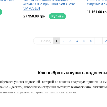
4694R001 с крышкой Soft Close
сидением So
9M70S101
11 161.00 гр
27 950.00 грн
Купить
Назад
1
2
3
4
5
6
...
2
Как выбрать и купить подвесн
обретался унитаз подвесной, который во многих квартирах пришел на с
изайне – дескать, навесная конструкция выглядит технологично, элегантно
сравнении с морально устаревшим типом сантехники.