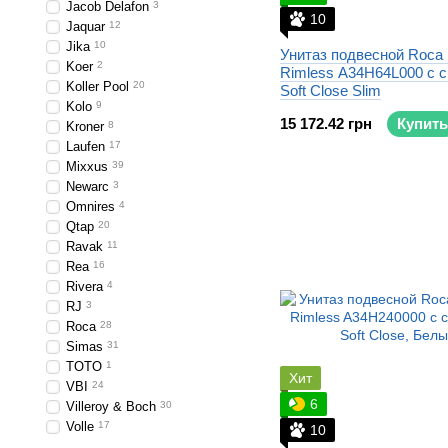
Jacob Delafon
3
10
Jaquar
12
Jika
10
Унитаз подвесной Roca
Koer
2
Rimless A34H64L000 с 
Koller Pool
20
Soft Close Slim
Kolo
9
15 172.42 грн
Купить
Kroner
8
Laufen
17
Mixxus
39
Newarc
3
Omnires
4
Qtap
20
Ravak
11
Rea
16
Rivera
4
RJ
3
Roca
28
Simas
31
TOTO
1
Хит
VBI
24
6
Villeroy & Boch
30
Volle
17
10