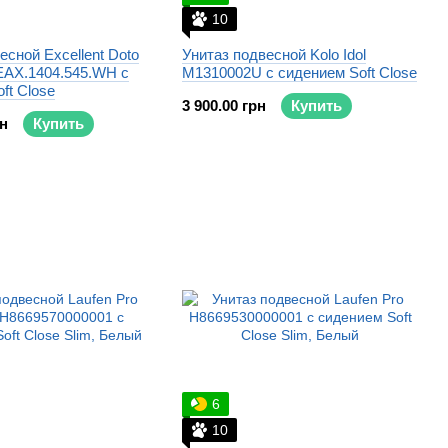
10
есной Excellent Doto
Унитаз подвесной Kolo Idol
EAX.1404.545.WH с
M1310002U с сидением Soft Close
ft Close
3 900.00 грн
Купить
рн
Купить
6
10