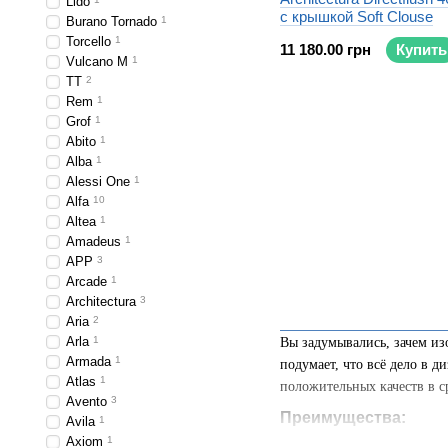
Lido
с крышкой Soft Clouse
Burano Tornado
1
Torcello
1
11 180.00 грн
Купить
Vulcano M
1
TT
2
Rem
1
Grof
1
Abito
1
Alba
1
Alessi One
1
Alfa
10
Altea
1
Amadeus
1
APP
3
Arcade
1
Architectura
3
Aria
2
Arla
1
Вы задумывались, зачем из
Armada
1
подумает, что всё дело в д
Atlas
1
положительных качеств в 
Avento
3
Преимущества:
Avila
1
Axiom
1