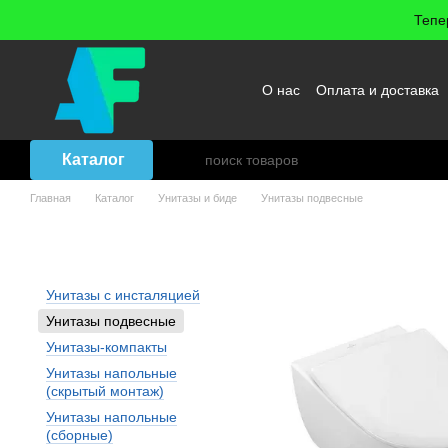
Перейти к основному контенту
Тепе
О нас
Оплата и доставка
Возврат товара
Договор
Каталог
Главная
Каталог
Унитазы и биде
Унитазы подвесные
Унитазы и биде: Унитазы п
Унитазы с инсталяцией
Унитазы подвесные
Унитазы-компакты
Унитазы напольные
(скрытый монтаж)
Унитазы напольные
(сборные)