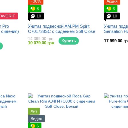
−30%
Акция
6
6
 FAVORIT
10
10
n Pro
Унитаз подвесной AM.PM Spirit
Унитаз под
з сидения)
C701738SC с сиденьем Soft Close
Sensation 
14 399.00 грн
Купить
17 999.00 г
10 079.00 грн
Хит
Видео
6