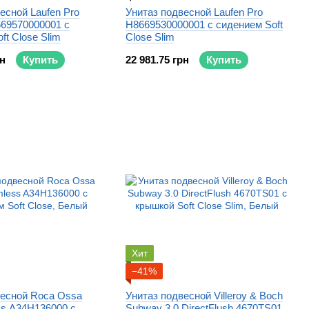
есной Laufen Pro
Унитаз подвесной Laufen Pro
669570000001 с
H8669530000001 с сидением Soft
ft Close Slim
Close Slim
рн
Купить
22 981.75 грн
Купить
Хит
−41%
весной Roca Ossa
Унитаз подвесной Villeroy & Boch
ss A34H136000 с
Subway 3.0 DirectFlush 4670TS01