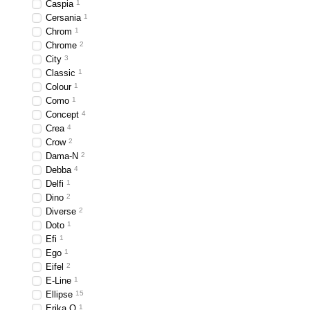
Caspia
1
Преимущества подвесны
Cersania
1
профессиональные секр
Chrom
1
Обязательно надо пров
Chrome
2
нехватку в магазине, т
City
3
Classic
1
Можно сэкономить, куп
Colour
1
Выводы канализации и
Como
1
Concept
4
миссию.
Crea
4
Чем больше точек креп
Crow
2
раме. Делается это пос
Dama-N
2
Debba
4
Обязательно используй
Delfi
1
Притягивать чашу креп
Dino
2
Diverse
2
Лучшие бренды про
Doto
1
Efi
1
Roca
Ego
1
Крупный испанский произв
Eifel
2
ассортимент весь спектр с
E-Line
1
Ellipse
15
числе и в Украине. Поэто
Erika Q
1