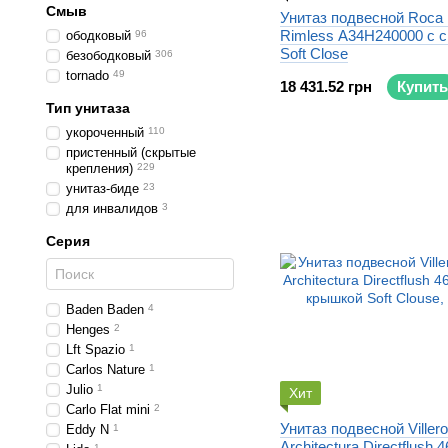
Смыв
Унитаз подвесной Roca 
Rimless A34H240000 с 
ободковый
96
Soft Close
безободковый
306
tornado
49
18 431.52 грн
Купить
Тип унитаза
укороченный
110
пристенный (скрытые
крепления)
229
унитаз-биде
23
для инвалидов
3
Серия
Baden Baden
4
Henges
2
Lft Spazio
1
Carlos Nature
1
Julio
1
Хит
Carlo Flat mini
2
Унитаз подвесной Viller
Eddy N
1
Architectura Directflush
1