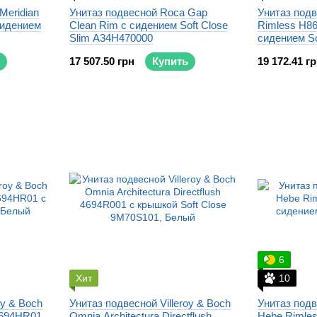
Meridian
Унитаз подвесной Roca Gap
Унитаз подв
сидением
Clean Rim с сидением Soft Close
Rimless H8
Slim A34H470000
сидением So
17 507.50 грн
Купить
19 172.41 г
6
Хит
10
oy & Boch
Унитаз подвесной Villeroy & Boch
Унитаз под
 4694HR01
Omnia Architectura Directflush
Hebe Rimle