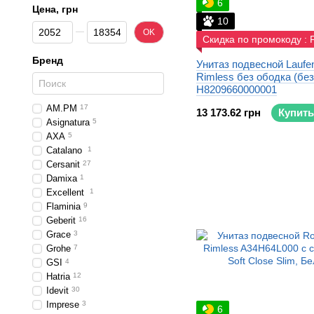
6
Цена, грн
10
От Цена, грн
До Цена, грн
OK
Скидка по промокоду :
Бренд
Унитаз подвесной Laufe
Rimless без ободка (бе
H8209660000001
AM.PM
17
13 173.62 грн
Купить
Asignatura
5
AXA
5
Catalano
1
Cersanit
27
Damixa
1
Excellent
1
Flaminia
9
Geberit
16
Grace
3
Grohe
7
GSI
4
Hatria
12
Idevit
30
Imprese
3
6