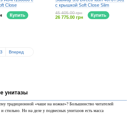
ft Close
c крышкой Soft Close Slim
45 405.00 грн
н
Купить
Купить
26 775.00 грн
3
Вперед
ые унитазы
мену традиционной «чаше на ножке»? Большинство читателей
 и стильно. Но на деле у подвесных унитазов есть масса