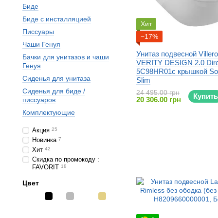
Биде
Биде с инсталляцией
Хит
Писсуары
−17%
Чаши Генуя
Унитаз подвесной Viller
Бачки для унитазов и чаши
VERITY DESIGN 2.0 Dire
Генуя
5C98HR01c крышкой Sof
Сиденья для унитаза
Slim
Сиденья для биде /
24 495.00 грн
Купить
20 306.00 грн
писсуаров
Комплектующие
Акция
25
Новинка
7
Хит
42
Скидка по промокоду :
FAVORIT
18
Цвет