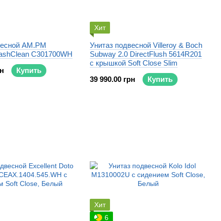
Хит
весной AM.PM
Унитаз подвесной Villeroy & Boch
FlashClean C301700WH
Subway 2.0 DirectFlush 5614R201
c крышкой Soft Close Slim
рн
Купить
39 990.00 грн
Купить
Хит
6