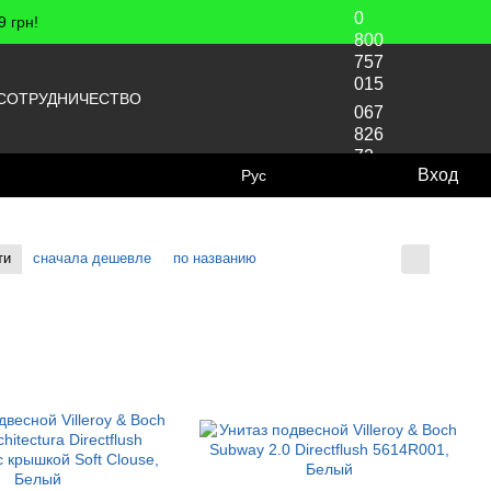
0
 грн!
800
757
015
СОТРУДНИЧЕСТВО
067
826
72
Вход
Рус
70
ти
сначала дешевле
по названию
Отображение: