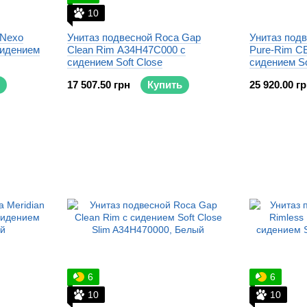
10
 Nexo
Унитаз подвесной Roca Gap
Унитаз подв
сидением
Clean Rim A34H47C000 с
Pure-Rim C
сидением Soft Close
сидением So
17 507.50 грн
Купить
25 920.00 г
6
6
10
10