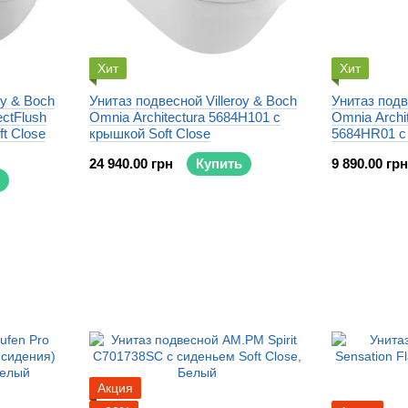
Хит
Хит
oy & Boch
Унитаз подвесной Villeroy & Boch
Унитаз подв
ctFlush
Omnia Architectura 5684H101 с
Omnia Archit
t Close
крышкой Soft Close
5684HR01 с 
24 940.00 грн
Купить
9 890.00 грн
Акция