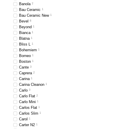
Компактность
Banola
2
Bau Ceramic
1
Размеры подвесного унитаз
Bau Ceramic New
1
сантиметр площади в сануз
Bevel
8
выпирающего бочка.
Beyond
1
Гигиеничность
Bianca
1
Blatna
1
Вспомните, как выглядит н
Bliss L
1
трубами подключения кана
Bohemiem
1
напрочь отсутствуют – все
Borneo
1
Boston
1
Надежность
Cante
3
Треснувшая ножка на унита
Caprera
2
Carina
1
рассчитана на сильные мех
Carina Cleanon
1
возникают проблемы. Компа
Carlo
3
конструкции. Опытные сант
Carlo Flat
2
вместе со стеной. Нагрузка
Carlo Mini
1
Дизайн
Carlos Flat
1
Carlos Slim
1
Очертания и габариты 
Carol
1
сейчас в тренде и ква
Carter N2
1