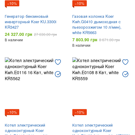
−10%
−10%
Генератор бензиновый
Газовая колонка Koer
инверторный Koer KU.3300i
Kwh.G0410 дымоходная с
KR3427
пьезорозжигом 10 л/мин),
white KR5663
24 327.00 грн
27 030.00 грн
7 803.90 грн
В наличии
8 671.00 грн
В наличии
−10%
−10%
Котел электрический
Котел электрический
одноконтурный Koer
одноконтурный Koer