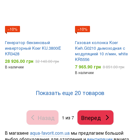
−10%
−10%
Генератор бензиновый
Газовая колонка Koer
инверторный Koer KU.3800iE
Kwh.G0210 дымоходная с
KR3428
модуляцией 10 л/мин, white
KR5556
28 926.00 грн
32 140.00 грн
7 965.90 грн
В наличии
8 851.00 грн
В наличии
Показать еще 20 товаров
Назад
Вперед
1
из 7
В магазине
aqua-favorit.com.ua
мы предлагаем большой
выбор оборудования для отопления и
вентиляции
вашего