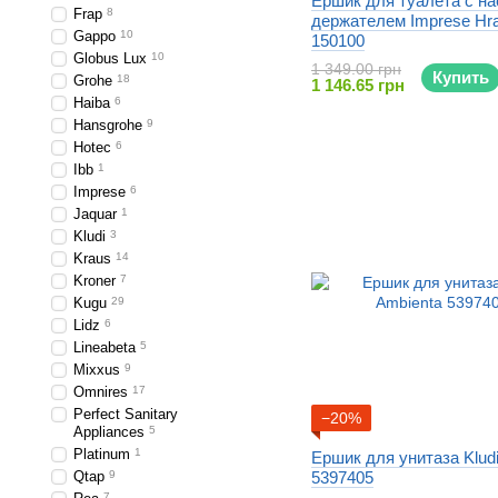
Ёршик для туалета с н
Frap
8
держателем Imprese Hra
Gappo
10
150100
Globus Lux
10
1 349.00 грн
Купить
Grohe
18
1 146.65 грн
Haiba
6
Hansgrohe
9
Hotec
6
Ibb
1
Imprese
6
Jaquar
1
Kludi
3
Kraus
14
Kroner
7
Kugu
29
Lidz
6
Lineabeta
5
Mixxus
9
Omnires
17
Perfect Sanitary
−20%
Appliances
5
Platinum
1
Ершик для унитаза Klud
Qtap
9
5397405
7