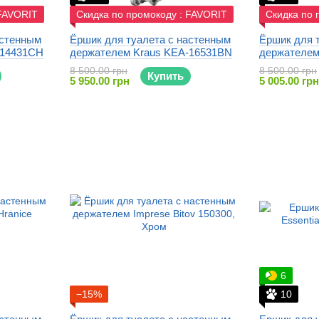
 FAVORIT
Скидка по промокоду : FAVORIT
Скидка по 
астенным
Ёршик для туалета с настенным
Ёршик для 
-14431CH
держателем Kraus KEA-16531BN
держателем
8 500.00 грн
8 500.00 грн
Купить
5 950.00 грн
5 005.00 грн
6
−15%
10