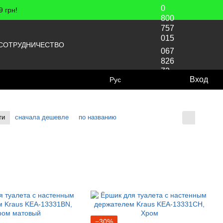
0
 грн!
800
757
015
СОТРУДНИЧЕСТВО
067
826
72
Вход
Рус
70
ти
сначала дешевле
по названию
Отображение:
−30%