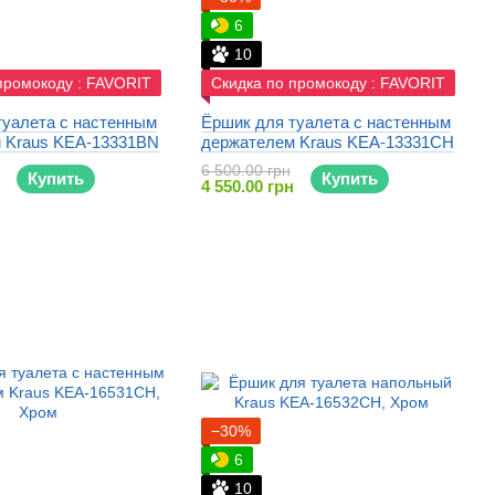
6
10
промокоду : FAVORIT
Скидка по промокоду : FAVORIT
туалета с настенным
Ёршик для туалета с настенным
 Kraus KEA-13331BN
держателем Kraus KEA-13331CH
6 500.00 грн
Купить
Купить
4 550.00 грн
−30%
6
10