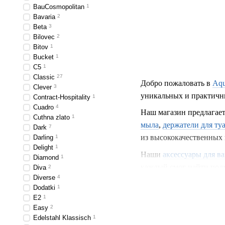
BauCosmopolitan
1
Bavaria
2
Beta
3
Bilovec
2
Bitov
1
Bucket
1
C5
1
Classic
27
Добро пожаловать в
Aqu
Clever
3
уникальных и практичны
Contract-Hospitality
1
Cuadro
4
Наш магазин предлагае
Cuthna zlato
1
мыла
,
держатели для ту
Dark
7
из высококачественных 
Darling
1
Delight
1
Наши
аксессуары для в
Diamond
1
каждый смог найти подх
Diva
2
Diverse
4
акцент в вашей ванной 
Dodatki
1
Наши
держатели для ту
E2
1
Easy
2
различных вариантах и 
Edelstahl Klassisch
1
надежными и стильными