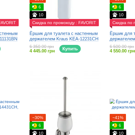
6
6
10
10
 FAVORIT
Скидка по промокоду : FAVORIT
Скидка по 
астенным
Ёршик для туалета с настенным
Ёршик для 
-11131BN
держателем Kraus KEA-12231CH
держателем
6 350.00 грн
6 500.00 грн
Купить
4 445.00 грн
4 550.00 грн
−30%
−41%
6
6
10
10