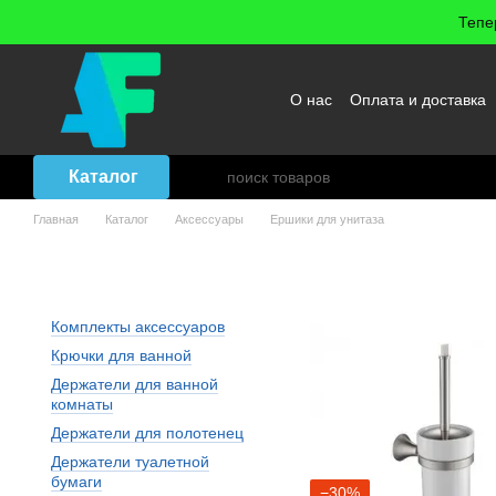
Перейти к основному контенту
Тепе
О нас
Оплата и доставка
Возврат товара
Договор
Каталог
Главная
Каталог
Аксессуары
Ершики для унитаза
Аксессуары: Ершики для ун
Комплекты аксессуаров
Крючки для ванной
Держатели для ванной
комнаты
Держатели для полотенец
Держатели туалетной
бумаги
−30%