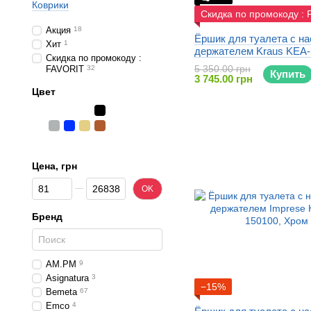
Коврики
Скидка по промокоду :
Акция
18
Ёршик для туалета с н
Хит
1
держателем Kraus KEA
Скидка по промокоду :
5 350.00 грн
FAVORIT
32
Купить
3 745.00 грн
Цвет
Цена, грн
От Цена, грн
До Цена, грн
OK
Бренд
AM.PM
9
Asignatura
3
−15%
Bemeta
67
Emco
4