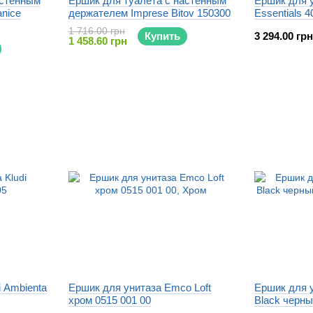
астенным
Ёршик для туалета с настенным
Ершик для 
nice
держателем Imprese Bitov 150300
Essentials 
1 716.00 грн
Купить
3 294.00 грн
1 458.60 грн
i Ambienta
Ершик для унитаза Emco Loft
Ершик для у
хром 0515 001 00
Black черны