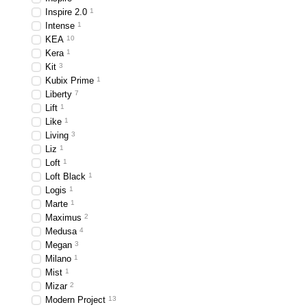
Inspire 2.0
1
Intense
1
KEA
10
Kera
1
Kit
3
Kubix Prime
1
Liberty
7
Lift
1
Like
1
Living
3
Liz
1
Loft
1
Loft Black
1
Logis
1
Marte
1
Maximus
2
Medusa
4
Megan
3
Milano
1
Mist
1
Mizar
2
Modern Project
13