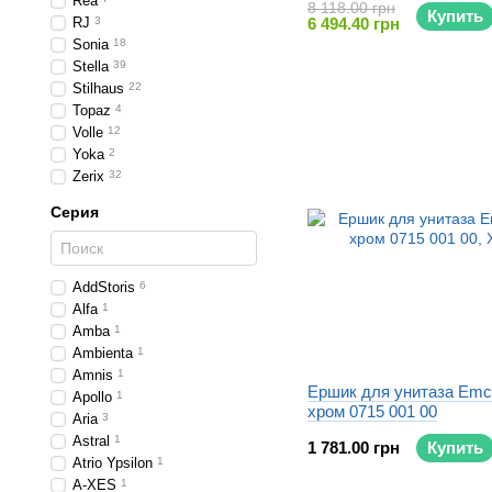
Rea
8 118.00 грн
Купить
RJ
3
6 494.40 грн
Sonia
18
Stella
39
Stilhaus
22
Topaz
4
Volle
12
Yoka
2
Zerix
32
Серия
AddStoris
6
Alfa
1
Amba
1
Ambienta
1
Amnis
1
Ершик для унитаза Emc
Apollo
1
хром 0715 001 00
Aria
3
Astral
1
1 781.00 грн
Купить
Atrio Ypsilon
1
A-XES
1