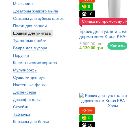
Мыльницы
6
Дозаторы жидкого мыла
10
Стаканы для зубных щеток
Скидка по промокоду :
Полки для ванной
Ёршик для туалета с н
Ершики для унитаза
держателем Kraus KEA
Туалетные стойки
5 900.00 грн
Купить
4 130.00 грн
Ведра для мусора
Поручни
Косметические зеркала
Мультибоксы
Сушилки для рук
Настенные фены
Диспенсеры
Дезинфекторы
Скребки
−30%
Таблички
6
Корзины для белья
10