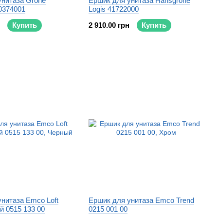
унитаза Grohe
Ершик для унитаза Hansgrohe
40374001
Logis 41722000
Купить
2 910.00 грн
Купить
нитаза Emco Loft
Ершик для унитаза Emco Trend
й 0515 133 00
0215 001 00