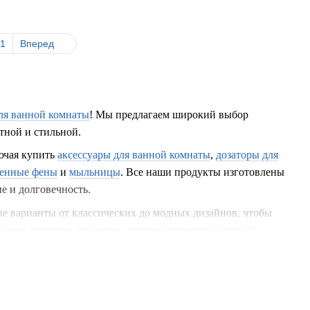
1
Вперед
для ванной комнаты
! Мы предлагаем широкий выбор
тной и стильной.
ючая купить
аксессуары для ванной комнаты
,
дозаторы для
тенные фены
и
мыльницы
. Все наши продукты изготовлены
е и долговечность.
е варианты от классических до модных дизайнов, чтобы
вные дозаторы для мыла, которые создадут отличный
и организованность вашей ванной комнаты. Они доступны в
интерьера. Наши ершики для унитаза и мыльницы станут