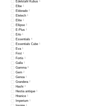
Edelstahl Kubus
1
Наши
ершики для унита
Elbe
1
Eldorado
2
чтобы вы могли найти т
Eletech
1
Если вы ищете высокок
Elite
1
Ellipse
2
которые не только обес
E-Plus
1
Наши
мыльницы
– это 
Erlo
1
Essentials
4
дизайна, чтобы они по
Essentials Cube
1
Eva
1
First
1
Fortis
1
Galla
1
Gamma
6
Gem
2
Genoa
1
Grandera
2
Hashi
3
Hestia antique
1
Hranice
1
Imperium
1
Inspire
1