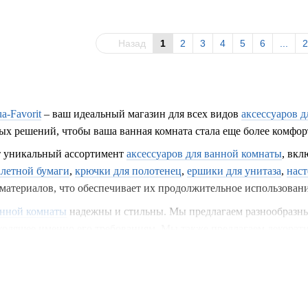
Назад
1
2
3
4
5
6
...
2
a-Favorit
– ваш идеальный магазин для всех видов
аксессуаров 
х решений, чтобы ваша ванная комната стала еще более комфор
т уникальный ассортимент
аксессуаров для ванной комнаты
, вкл
алетной бумаги
,
крючки для полотенец
,
ершики для унитаза
,
нас
материалов, что обеспечивает их продолжительное использовани
анной комнаты
надежны и стильны. Мы предлагаем разнообразны
одящее именно его требованиям. Мы также предлагаем декорати
комнате и сделают ее еще более уютной.
алетной бумаги
и крючки для полотенец обеспечивают удобство 
​​дизайнах, что позволяет найти идеальный вариант для вашего 
 дополнениями в вашу ванную комнату.