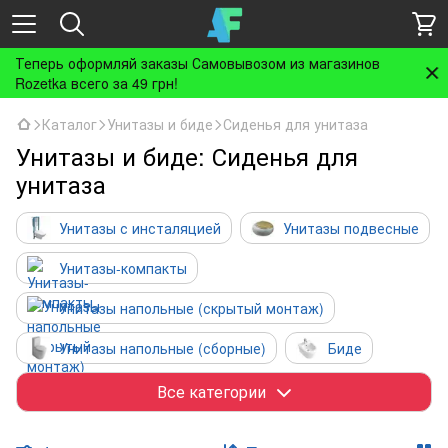
Теперь оформляй заказы Самовывозом из магазинов
Rozetka всего за 49 грн!
Каталог
Унитазы и биде
Сиденья для унитаза
Унитазы и биде: Сиденья для
унитаза
Унитазы с инсталяцией
Унитазы подвесные
Унитазы-компакты
Унитазы напольные (скрытый монтаж)
Унитазы напольные (сборные)
Биде
Биде с инсталляцией
Писсуары
Все категории
Чаши Генуя