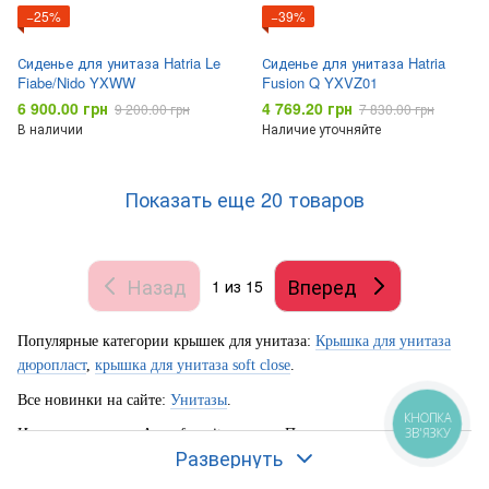
−25%
−39%
Сиденье для унитаза Hatria Le
Сиденье для унитаза Hatria
Fiabe/Nido YXWW
Fusion Q YXVZ01
6 900.00 грн
4 769.20 грн
9 200.00 грн
7 830.00 грн
В наличии
Наличие уточняйте
Показать еще 20 товаров
Назад
Вперед
1
из 15
Популярные категории крышек для унитаза:
Крышка для унитаза
дюропласт
,
крышка для унитаза soft close
.
Все новинки на сайте:
Унитазы
.
КНОПКА
ЗВ'ЯЗКУ
Интернет магазин Aqua-favorit.com.ua - Предоставлет полный
Развернуть
каталог бюджетных по низким ценам крышек для унитаза для
ванных комнат Украинских и Зарубежных производителей.