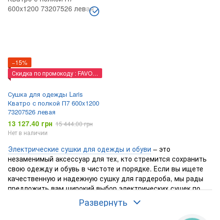
−15%
Скидка по промокоду : FAVORIT
Сушка для одежды Laris
Кватро с полкой П7 600x1200
73207526 левая
13 127.40 грн
15 444.00 грн
Нет в наличии
Электрические сушки для одежды и обуви
– это
незаменимый аксессуар для тех, кто стремится сохранить
свою одежду и обувь в чистоте и порядке. Если вы ищете
качественную и надежную сушку для гардероба, мы рады
предложить вам широкий выбор электрических сушек по
доступной цене.
Развернуть
В нашем магазине
Aqua-Favorit
вы можете
купить сушки для