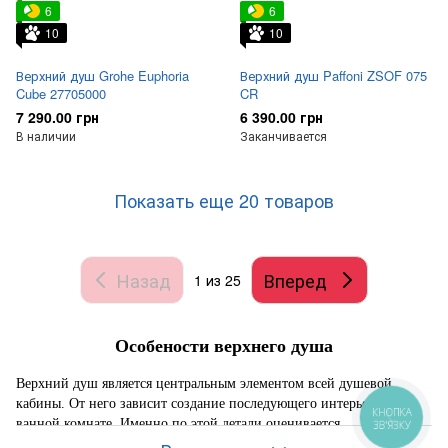
6
6
10
10
Верхний душ Grohe Euphoria
Верхний душ Paffoni ZSOF 075
Cube 27705000
CR
7 290.00 грн
6 390.00 грн
В наличии
Заканчивается
Показать еще 20 товаров
Назад
Вперед
1
из 25
Особености верхнего душа
Верхний душ является центральным элементом всей душевой
кабины. От него зависит создание последующего интерьера в
КНОПКА
ванной комнате. Именно по этой детали оценивается
ЗВ'ЯЗКУ
функциональность всего душа и создаётся впечатление от