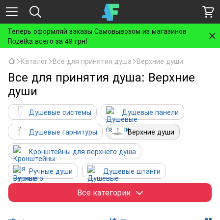
Теперь оформляй заказы Самовывозом из магазинов
Rozetka всего за 49 грн!
Каталог
Все для принятия душа
Верхние души
Все для принятия душа: Верхние
души
Душевые системы
Душевые панели
Душевые гарнитуры
Верхние души
Кронштейны для верхнего душа
Ручные души
Душевые штанги
Шланги для душа
Держатели для душа
Все категории
Шланговые подсоединения