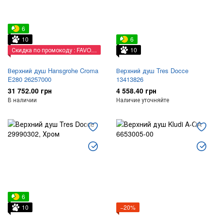
6
10
6
Скидка по промокоду : FAVORIT
10
Верхний душ Hansgrohe Croma
Верхний душ Tres Docce
E280 26257000
13413826
31 752.00 грн
4 558.40 грн
В наличии
Наличие уточняйте
6
10
−20%