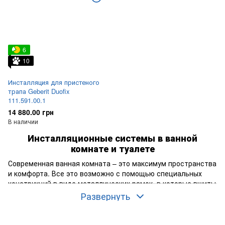
6
10
Инсталляция для пристеного
трапа Geberit Duofix
111.591.00.1
14 880.00 грн
В наличии
Инсталляционные системы в ванной
комнате и туалете
Современная ванная комната – это максимум пространства
и комфорта. Все это возможно с помощью специальных
конструкций в виде металлических рамок, в которые вшиты
разнообразные механизмы, сантехнические предметы. И
Развернуть
имя такой конструкции – инсталляция. Хозяин дома может
по собственному желанию размещать сантехнику
совершенно в любом месте. Создается некое ощущение