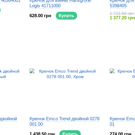
s 40364001
Крючок для ванны Hansgrohe
Крючок для 
Logis 41711000
5398405
1 721.50 грн
628.00 грн
Купить
1 377.20 грн
 двойной
Крючок Emco Trend двойной 0278
Крючок Emco
001 00
01
1 438.50 грн
Купить
274.00 грн