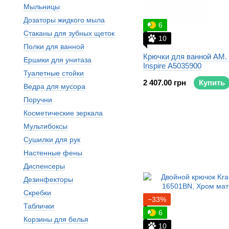
Мыльницы
Дозаторы жидкого мыла
6
Стаканы для зубных щеток
10
Полки для ванной
Крючки для ванной AM.
Ершики для унитаза
Inspire A5035900
Туалетные стойки
2 407.00 грн
Купить
Ведра для мусора
Поручни
Косметические зеркала
Мультибоксы
Сушилки для рук
Настенные фены
Диспенсеры
Дезинфекторы
Скребки
−33%
Таблички
6
Корзины для белья
10