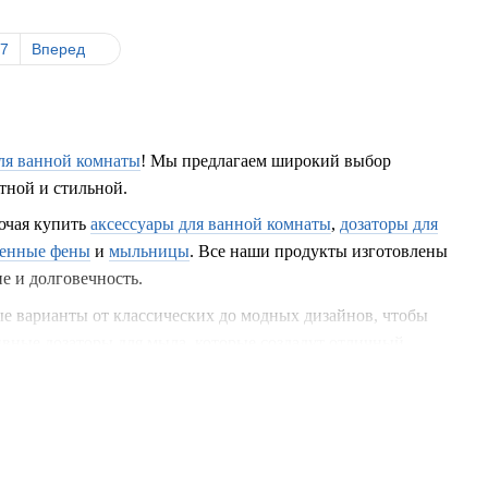
7
Вперед
для ванной комнаты
! Мы предлагаем широкий выбор
тной и стильной.
ючая купить
аксессуары для ванной комнаты
,
дозаторы для
тенные фены
и
мыльницы
. Все наши продукты изготовлены
е и долговечность.
е варианты от классических до модных дизайнов, чтобы
вные дозаторы для мыла, которые создадут отличный
и организованность вашей ванной комнаты. Они доступны в
интерьера. Наши ершики для унитаза и мыльницы станут