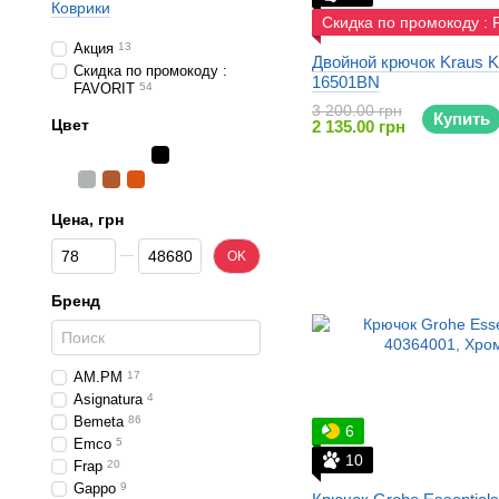
Коврики
Скидка по промокоду :
Акция
13
Двойной крючок Kraus 
Скидка по промокоду :
16501BN
FAVORIT
54
3 200.00 грн
Купить
Цвет
2 135.00 грн
Цена, грн
От Цена, грн
До Цена, грн
OK
Бренд
AM.PM
17
Asignatura
4
Bemeta
86
6
Emco
5
10
Frap
20
Gappo
9