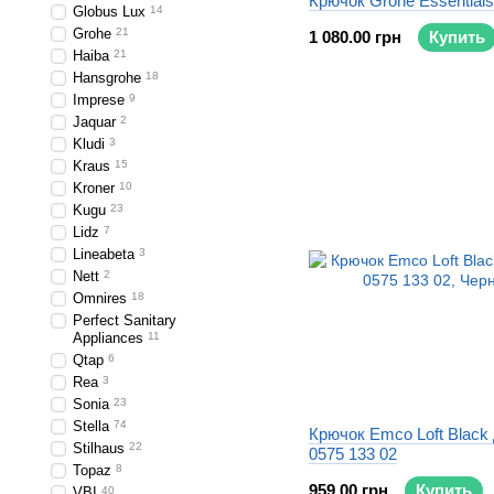
Крючок Grohe Essential
Globus Lux
14
Grohe
21
1 080.00 грн
Купить
Haiba
21
Hansgrohe
18
Imprese
9
Jaquar
2
Kludi
3
Kraus
15
Kroner
10
Kugu
23
Lidz
7
Lineabeta
3
Nett
2
Omnires
18
Perfect Sanitary
Appliances
11
Qtap
6
Rea
3
Sonia
23
Stella
74
Крючок Emco Loft Black
Stilhaus
22
0575 133 02
Topaz
8
959.00 грн
Купить
VBI
40