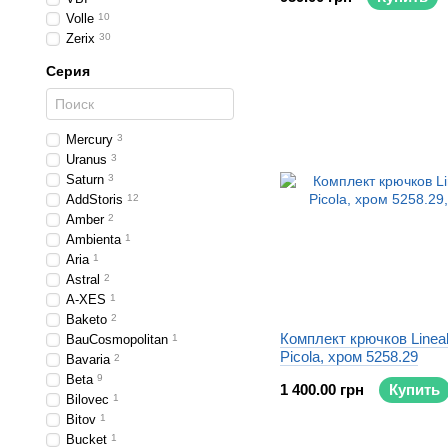
Volle
10
Zerix
30
Серия
Mercury
3
Uranus
3
Saturn
3
AddStoris
12
Amber
2
Ambienta
1
Aria
1
Astral
2
A-XES
1
Baketo
2
Комплект крючков Linea
BauCosmopolitan
1
Picola, хром 5258.29
Bavaria
2
Beta
9
1 400.00 грн
Купить
Bilovec
1
Bitov
1
Bucket
1