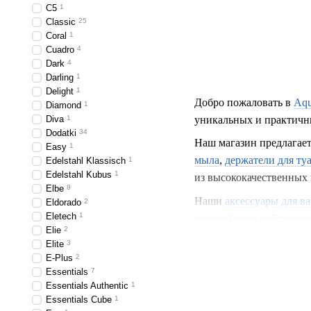
C5
1
Classic
25
Coral
1
Cuadro
4
Dark
4
Darling
1
Delight
1
Добро пожаловать в
Aqu
Diamond
1
Diva
1
уникальных и практичны
Dodatki
34
Наш магазин предлагае
Easy
1
мыла
,
держатели для ту
Edelstahl Klassisch
1
Edelstahl Kubus
1
из высококачественных 
Elbe
8
Наши
аксессуары для в
Eldorado
2
Eletech
1
каждый смог найти подх
Elie
2
акцент в вашей ванной 
Elite
3
E-Plus
2
Наши
держатели для ту
Essentials
7
различных вариантах и 
Essentials Authentic
1
надежными и стильными
Essentials Cube
1