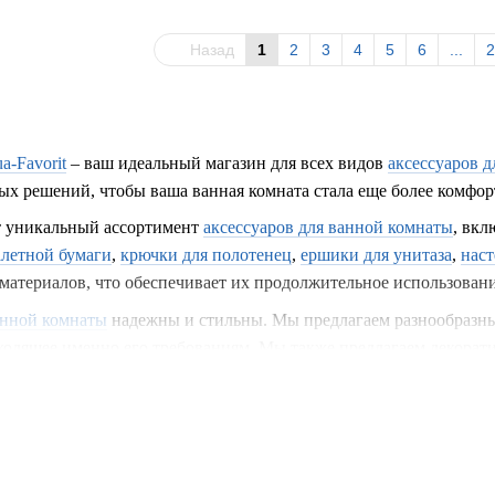
Назад
1
2
3
4
5
6
...
2
a-Favorit
– ваш идеальный магазин для всех видов
аксессуаров 
х решений, чтобы ваша ванная комната стала еще более комфор
т уникальный ассортимент
аксессуаров для ванной комнаты
, вкл
алетной бумаги
,
крючки для полотенец
,
ершики для унитаза
,
нас
материалов, что обеспечивает их продолжительное использовани
анной комнаты
надежны и стильны. Мы предлагаем разнообразны
одящее именно его требованиям. Мы также предлагаем декорати
комнате и сделают ее еще более уютной.
алетной бумаги
и крючки для полотенец обеспечивают удобство 
​​дизайнах, что позволяет найти идеальный вариант для вашего 
 дополнениями в вашу ванную комнату.