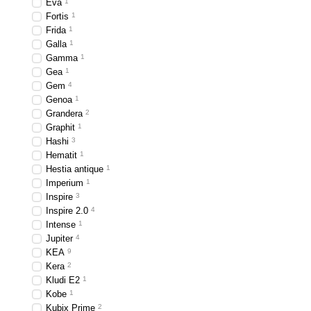
Eva
1
Наши
ершики для унита
Fortis
1
чтобы вы могли найти т
Frida
1
Galla
1
Если вы ищете высокок
Gamma
1
которые не только обес
Gea
1
Gem
4
Наши
мыльницы
– это 
Genoa
1
дизайна, чтобы они по
Grandera
2
Graphit
1
Hashi
3
Hematit
1
Hestia antique
1
Imperium
1
Inspire
3
Inspire 2.0
4
Intense
1
Jupiter
4
KEA
9
Kera
2
Kludi E2
1
Kobe
1
Kubix Prime
2