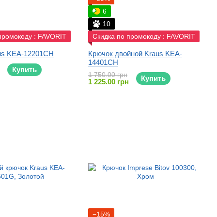
6
10
промокоду : FAVORIT
Скидка по промокоду : FAVORIT
us KEA-12201CH
Крючок двойной Kraus KEA-
14401CH
Купить
1 750.00 грн
Купить
1 225.00 грн
−15%