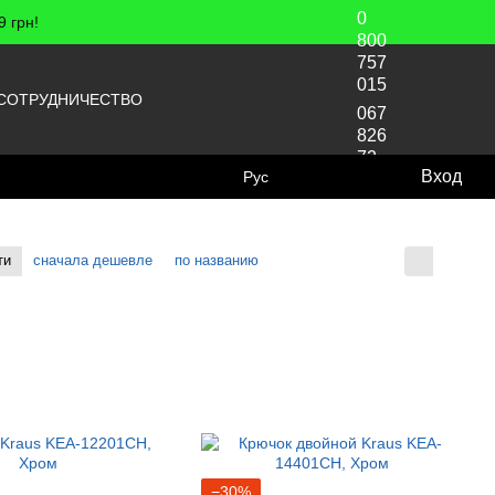
0
 грн!
800
757
015
СОТРУДНИЧЕСТВО
067
826
72
Вход
Рус
70
ти
сначала дешевле
по названию
Отображение:
−30%