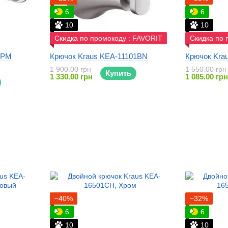
6
6
10
10
Скидка по промокоду : FAVORIT
Скидка по 
 PM
Крючок Kraus KEA-11101BN
Крючок Kra
1 900.00 грн
1 550.00 грн
Купить
1 330.00 грн
1 085.00 грн
−40%
−32%
6
6
10
10