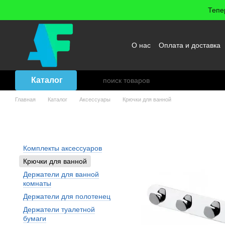
Перейти к основному контенту
Тепе
О нас
Оплата и доставка
Возврат товара
Договор
Каталог
Главная
Каталог
Аксессуары
Крючки для ванной
Аксессуары: Крючки для ва
Комплекты аксессуаров
Крючки для ванной
Держатели для ванной
комнаты
Держатели для полотенец
Держатели туалетной
бумаги