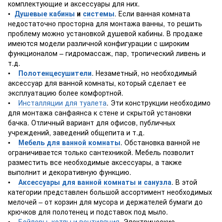
комплектующие и аксессуары для них.
•
Душевые кабины
и
системы
. Если ванная комната
недостаточно просторна для монтажа ванны, то решить
проблему можно установкой душевой кабины. В продаже
имеются модели различной конфигурации с широким
функционалом – гидромассаж, пар, тропический ливень и
т.д.
•
Полотенцесушители
. Незаметный, но необходимый
аксессуар для ванной комнаты, который сделает ее
эксплуатацию более комфортной.
•
Инсталляции для туалета
. Эти конструкции необходимо
для монтажа санфаянса к стене и скрытой установки
бачка. Отличный вариант для офисов, публичных
учреждений, заведений общепита и т.д.
•
Мебель для ванной комнаты
. Обстановка ванной не
ограничивается только сантехникой. Мебель позволит
разместить все необходимые аксессуары, а также
выполнит и декоративную функцию.
•
Аксессуары для ванной комнаты и санузла
. В этой
категории представлен большой ассортимент необходимых
мелочей – от корзин для мусора и держателей бумаги до
крючков для полотенец и подставок под мыло.
•
Бойлеры, котлы и вентиляция
. Электрические