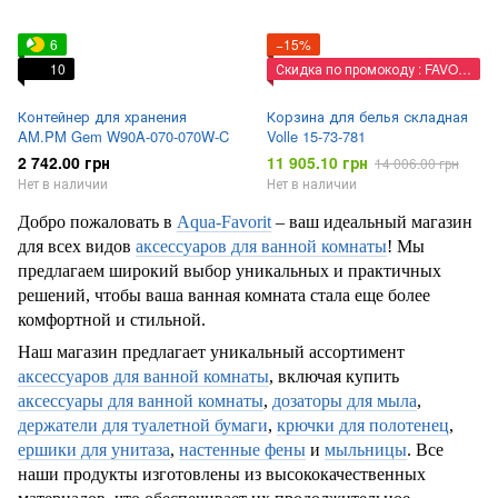
6
−15%
10
Скидка по промокоду : FAVORIT
Контейнер для хранения
Корзина для белья складная
AM.PM Gem W90A-070-070W-C
Volle 15-73-781
2 742.00 грн
11 905.10 грн
14 006.00 грн
Нет в наличии
Нет в наличии
Добро пожаловать в
Aqua-Favorit
– ваш идеальный магазин
для всех видов
аксессуаров для ванной комнаты
! Мы
предлагаем широкий выбор уникальных и практичных
решений, чтобы ваша ванная комната стала еще более
комфортной и стильной.
Наш магазин предлагает уникальный ассортимент
аксессуаров для ванной комнаты
, включая купить
аксессуары для ванной комнаты
,
дозаторы для мыла
,
держатели для туалетной бумаги
,
крючки для полотенец
,
ершики для унитаза
,
настенные фены
и
мыльницы
. Все
наши продукты изготовлены из высококачественных