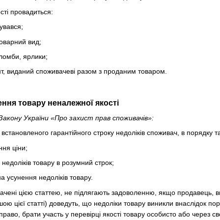
сті провадиться:
увався;
оварний вид;
пломби, ярлики;
т, виданий споживачеві разом з проданим товаром.
ння товару неналежної якості
Закону України «Про захист прав споживачів»:
встановленого гарантійного строку недоліків споживач, в порядку т
ня ціни;
недоліків товару в розумний строк;
а усунення недоліків товару.
чені цією статтею, не підлягають задоволенню, якщо продавець, 
ою цієї статті) доведуть, що недоліки товару виникли внаслідок 
раво, брати участь у перевірці якості товару особисто або через с