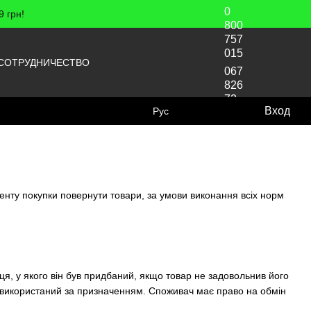
0
 грн!
800
757
015
СОТРУДНИЧЕСТВО
067
826
72
Вход
Рус
70
енту покупки повернути товари, за умови виконання всіх норм
я, у якого він був придбаний, якщо товар не задовольнив його
 використаний за призначенням. Споживач має право на обмін