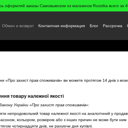
рь оформляй заказы Самовывозом из магазинов Rozetka всего за 49
Обмен и возврат
Контактная информация
Блог
Рассрочка
 пользователя
зврат
їни «Про захист прав споживачів» ви можете протягом 14 днів з мом
ння товару належної якості
Закону України «Про захист прав споживачів»:
ти непродовольчий товар належної якості на аналогічний у продавц
асоном, кольором, розміром або з інших причин не може бути ним
тягом чотирнадцяти днів, не рахуючи дня купівлі.