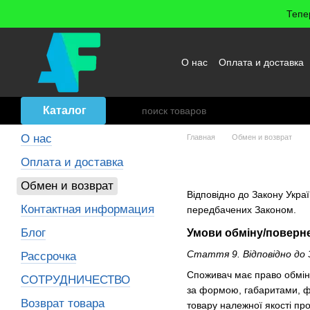
Перейти к основному контенту
Тепе
О нас
Оплата и доставка
Возврат товара
Договор
Каталог
О нас
Главная
Обмен и возврат
Обмен и во
Оплата и доставка
Обмен и возврат
Відповідно до Закону Укра
Контактная информация
передбачених Законом.
Блог
Умови обміну/поверне
Стаття 9. Відповідно до 
Рассрочка
Споживач має право обміня
СОТРУДНИЧЕСТВО
за формою, габаритами, ф
Возврат товара
товару належної якості про