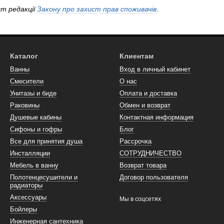
т редакції
Закону про захист прав споживачів
.
Каталог
Клиентам
Ванны
Вход в личный кабинет
Смесители
О нас
Унитазы и биде
Оплата и доставка
Раковины
Обмен и возврат
Душевые кабины
Контактная информация
Сифоны и гофры
Блог
Все для принятия душа
Рассрочка
Инсталляции
СОТРУДНИЧЕСТВО
Мебель в ванну
Возврат товара
Полотенцесушители и
Договор пользователя
радиаторы
Аксессуары
Мы в соцсетях
Бойлеры
Инженерная сантехника