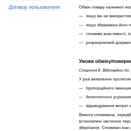
Договор пользователя
Обмін товару належної яко
якщо він не використов
якщо збережено його т
споживчі властивості, 
розрахунковий докумен
Умови обміну/поверне
Стаття 8. Відповідно до 
У разі виявлення протягом 
пропорційного зменшен
безоплатного усунення 
відшкодування витрат н
Вимоги споживача, передба
встановлені частиною перш
зберігання. Споживач має п