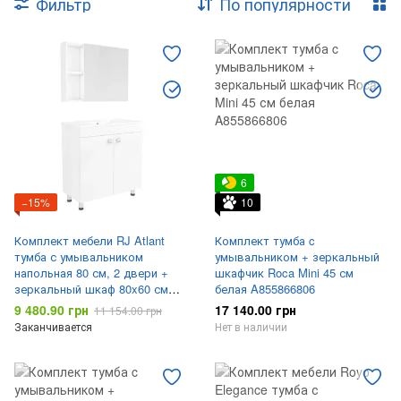
Фильтр
По популярности
6
−15%
10
Комплект мебели RJ Atlant
Комплект тумба c
тумба с умывальником
умывальником + зеркальный
напольная 80 см, 2 двери +
шкафчик Roca Mini 45 см
зеркальный шкаф 80x60 см
белая A855866806
белый RJ02801WH
9 480.90 грн
17 140.00 грн
11 154.00 грн
Заканчивается
Нет в наличии