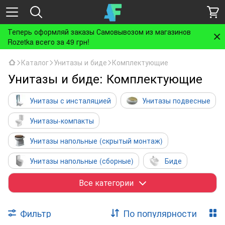
Теперь оформляй заказы Самовывозом из магазинов
Rozetka всего за 49 грн!
Каталог
Унитазы и биде
Комплектующие
Унитазы и биде: Комплектующие
Унитазы с инсталяцией
Унитазы подвесные
Унитазы-компакты
Унитазы напольные (скрытый монтаж)
Унитазы напольные (сборные)
Биде
Биде с инсталляцией
Писсуары
Все категории
Чаши Генуя
Фильтр
По популярности
Бачки для унитазов и чаши Генуя