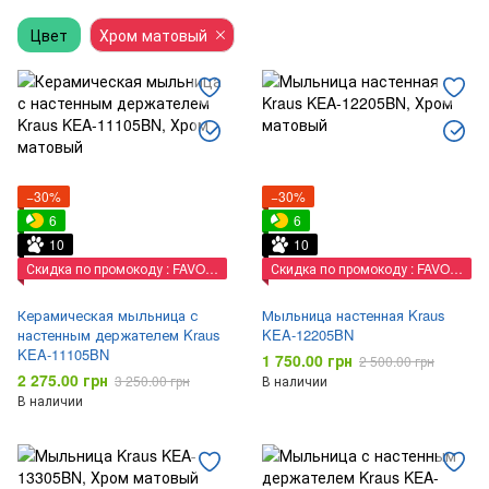
Цвет
Туалетные стойки
Хром матовый
Ведра для мусора
Поручни
Косметические зеркала
Мультибоксы
Сушилки для рук
Настенные фены
Диспенсеры
−30%
−30%
Дезинфекторы
Скребки
Таблички
6
6
10
10
Корзины для белья
Коврики
Скидка по промокоду : FAVORIT
Скидка по промокоду : FAVORIT
Керамическая мыльница с
Мыльница настенная Kraus
настенным держателем Kraus
KEA-12205BN
KEA-11105BN
1 750.00 грн
2 500.00 грн
2 275.00 грн
3 250.00 грн
В наличии
В наличии