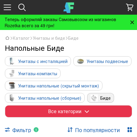
Теперь оформляй заказы Самовывозом из магазинов
Rozetka всего за 49 грн!
Каталог
Унитазы и биде
Биде
Напольные Биде
Унитазы с инсталяцией
Унитазы подвесные
Унитазы-компакты
Унитазы напольные (скрытый монтаж)
Унитазы напольные (сборные)
Биде
Биде с инсталляцией
Писсуары
Все категории
Чаши Генуя
Фильтр
По популярности
1
Бачки для унитазов и чаши Генуя