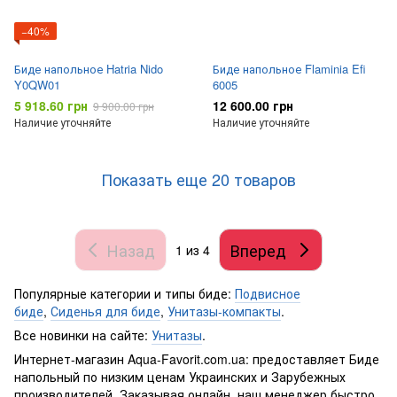
−40%
Биде напольное Hatria Nido
Биде напольное Flaminia Efi
Y0QW01
6005
5 918.60 грн
12 600.00 грн
9 900.00 грн
Наличие уточняйте
Наличие уточняйте
Показать еще 20 товаров
Назад
Вперед
1
из 4
Популярные категории и типы биде:
Подвисное
биде
,
Сиденья для биде
,
Унитазы-компакты
.
Все новинки на сайте:
Унитазы
.
Интернет-магазин Aqua-Favorit.com.ua: предоставляет Биде
напольный по низким ценам Украинских и Зарубежных
производителей. Заказывая онлайн, наш менеджер быстро