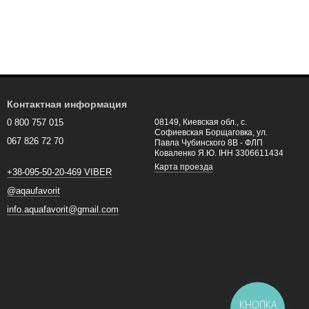
Контактная информация
0 800 757 015
08149, Киевская обл., с.
Софиевская Борщаговка, ул.
067 826 72 70
Павла Чубинского 8В - ФЛП
Коваленко Я.Ю. ІНН 3306611434
Карта проезда
+38-095-50-20-469 VIBER
@aqaufavorit
info.aquafavorit@gmail.com
КНОПКА