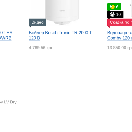
6
10
Видео
Скидка по 
00T ES
Бойлер Bosch Tronic TR 2000 T
Водонагрев
EDWRB
120 B
Comby 120 
4 789.56 грн
13 850.00 г