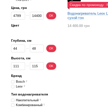
Скидка по промокоду :
Цена, грн
Водонагреватель Leov L
От Цена, грн
До Цена, грн
OK
сухой тэн
Цвет
14 400.00 грн
Глубина, см
От Глубина, см
До Глубина, см
OK
Высота, см
От Высота, см
До Высота, см
OK
Бренд
Bosch
2
Leov
3
Тип водонагревателя
Накопительный
4
Комбинированный
1