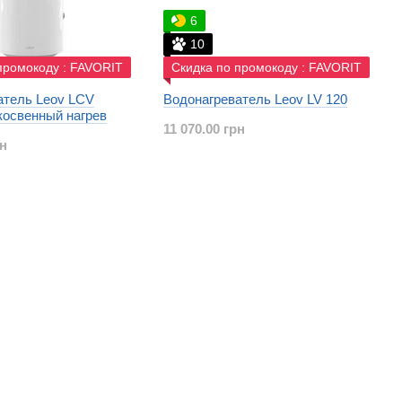
6
10
промокоду : FAVORIT
Скидка по промокоду : FAVORIT
атель Leov LCV
Водонагреватель Leov LV 120
косвенный нагрев
11 070.00 грн
рн