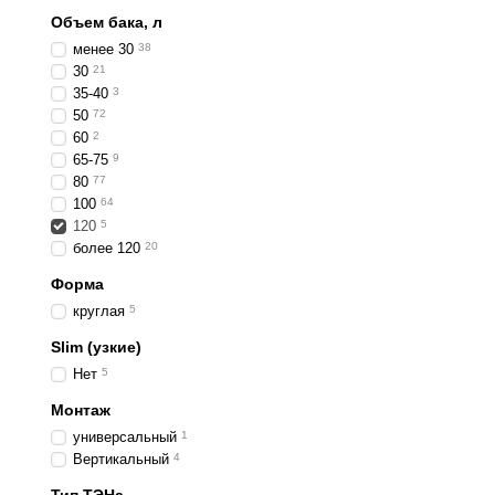
Объем бака, л
менее 30
38
30
21
35-40
3
50
72
60
2
65-75
9
80
77
100
64
120
5
более 120
20
Форма
круглая
5
Slim (узкие)
Нет
5
Монтаж
универсальный
1
Вертикальный
4