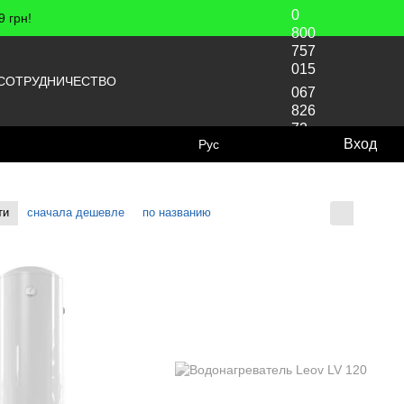
0
 грн!
800
757
015
СОТРУДНИЧЕСТВО
067
826
72
Вход
Рус
70
ти
сначала дешевле
по названию
Отображение: