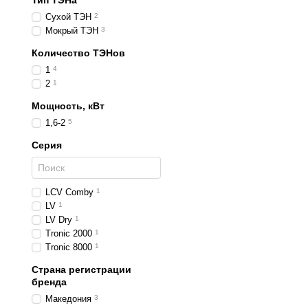
Тип ТЭНа
Сухой ТЭН
2
Мокрый ТЭН
3
Количество ТЭНов
1
4
2
1
Мощность, кВт
1,6-2
5
Серия
LCV Comby
1
LV
1
LV Dry
1
Tronic 2000
1
Tronic 8000
1
Страна регистрации
бренда
Македония
3