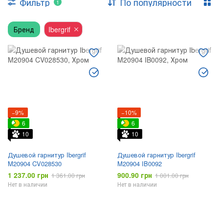
Фильтр
По популярности
1
Боковые форсунки
Аксессуары
Бренд
Ibergrif
−9%
−10%
6
6
10
10
Душевой гарнитур Ibergrif
Душевой гарнитур Ibergrif
M20904 CV028530
M20904 IB0092
1 237.00 грн
900.90 грн
1 361.00 грн
1 001.00 грн
Нет в наличии
Нет в наличии