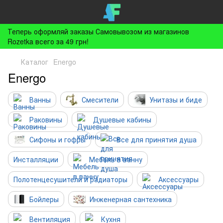
Теперь оформляй заказы Самовывозом из магазинов
Rozetka всего за 49 грн!
Каталог
Energo
Energo
Ванны
Смесители
Унитазы и биде
Раковины
Душевые кабины
Сифоны и гофры
Все для принятия душа
Инсталляции
Мебель в ванну
Полотенцесушители и радиаторы
Аксессуары
Бойлеры
Инженерная сантехника
Вентиляция
Кухня