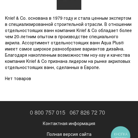
Насосы и фильтра
Обогреватели
Knief & Co. основана в 1979 году и стала ценным экспертом
Теплый пол
Котлы и колонки
в специализированной строительной отрасли. В отношении
отдельностоящих ванн компания Knief & Co обладает более
чем 20-летним опытом в производстве специального
акрила. Ассортимент отдельностоящих ванн Aqua Plus®
имеет самое широкое разнообразие вариантов дизайна.
Благодаря накопленным возможностям ноу-хау и качества
компания Knief & Co признана лидером на рынке акриловых
отдельностоящих ванн, сделанных в Европе.
Нет товаров
0 800 757 015
067 826 72 70
Контактная информация
Полная версия сайта
КНОПКА