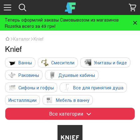
Теперь оформляй заказы Самовывозом из магазинов
Rozetka всего за 49 грн!
Каталог
Knief
Knief
Ванны
Смесители
Унитазы и биде
Раковины
Душевые кабины
Сифоны и гофры
Все для принятия душа
Инсталляции
Мебель в ванну
Полотенцесушители и радиаторы
Аксессуары
Все категории
Бойлеры
Инженерная сантехника
Вентиляция
Кухня