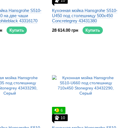
10
йка Hansgrohe S510-
Кухонная мойка Hansgrohe S510-
0 на две чаши
U450 под столешницу 500x450
phiteblack 43316170
Concretegrey 43431380
рн
Купить
28 614.00 грн
Купить
6
10
йка Hansgrohe S510-
Кухонная мойка Hansgrohe S510-