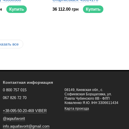
н
Купить
36 112.00 грн
Купить
казать все
Контактная информация
0 800 757 015
08149, Киевская обл., с.
Софиевская Борщаговка, ул.
067 826 72 70
Павла Чубинского 8В - ФЛП
Коваленко Я.Ю. ІНН 3306611434
Карта проезда
+38-095-50-20-469 VIBER
@aqaufavorit
info.aquafavorit@gmail.com