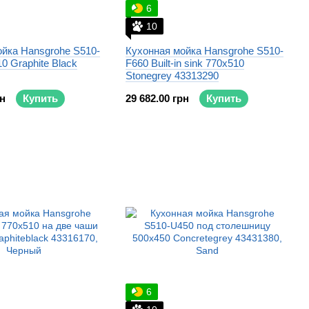
6
10
йка Hansgrohe S510-
Кухонная мойка Hansgrohe S510-
0 Graphite Black
F660 Built-in sink 770x510
Stonegrey 43313290
рн
Купить
29 682.00 грн
Купить
6