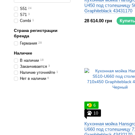
U450 под столешницу 5
S51
24
Graphiteblack 43431170
S71
3
28 614.00 грн
Купить
Сombi
1
Страна регистрации
бренда
Германия
28
Наличие
В наличии
18
Заканчивается
3
Наличие уточняйте
1
Нет в наличии
6
6
10
Кухонная мойка Hansgro
U660 под столешницу 7
Graphiteblack 43432170