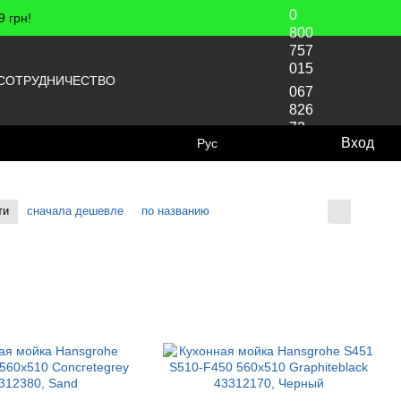
0
 грн!
800
757
015
СОТРУДНИЧЕСТВО
067
826
72
Вход
Рус
70
ти
сначала дешевле
по названию
Отображение: