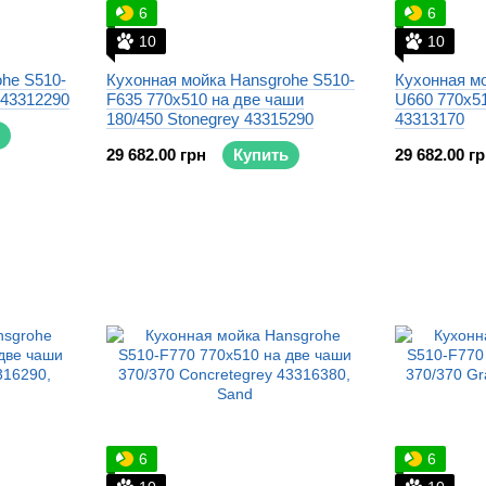
6
6
10
10
he S510-
Кухонная мойка Hansgrohe S510-
Кухонная мо
 43312290
F635 770x510 на две чаши
U660 770x51
180/450 Stonegrey 43315290
43313170
29 682.00 грн
Купить
29 682.00 г
6
6