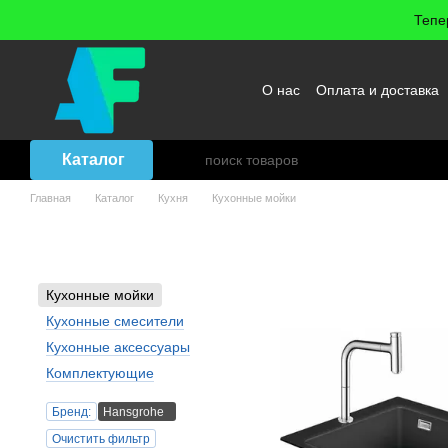
Перейти к основному контенту
Тепе
О нас
Оплата и доставка
Возврат товара
Договор
Каталог
Главная
Каталог
Кухня
Кухонные мойки
Кухонные мойки - Бренд: H
Кухонные мойки
Кухонные смесители
Кухонные аксессуары
Комплектующие
Бренд:
Hansgrohe
Очистить фильтр