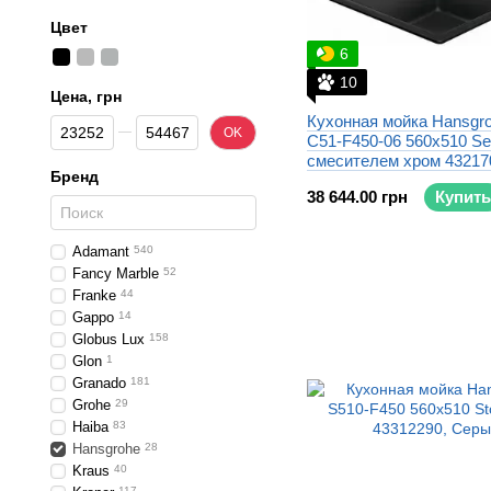
Цвет
6
10
Цена, грн
Кухонная мойка Hansgr
От Цена, грн
До Цена, грн
OK
C51-F450-06 560x510 Sel
смесителем хром 43217
Бренд
38 644.00 грн
Купить
Adamant
540
Fancy Marble
52
Franke
44
Gappo
14
Globus Lux
158
Glon
1
Granado
181
Grohe
29
Haiba
83
Hansgrohe
28
Kraus
40
117