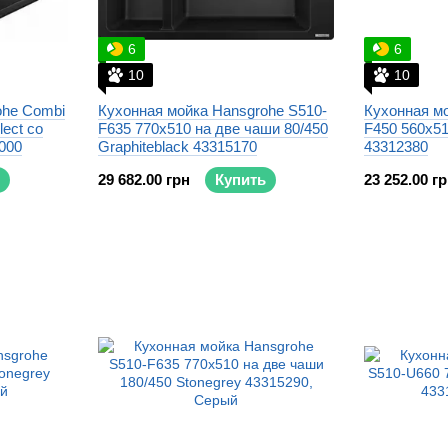
6
6
10
10
ohe Сombi
Кухонная мойка Hansgrohe S510-
Кухонная мо
ect со
F635 770x510 на две чаши 80/450
F450 560x51
000
Graphiteblack 43315170
43312380
29 682.00 грн
Купить
23 252.00 г