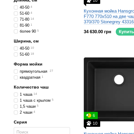
Длинна, см
10
40-50
4
Кухонная мойка Hansgro
51-60
4
F770 770x510 на две ча
71-80
14
370/370 Stonegrey 4331
81-90
1
более 90
5
34 630.00 грн
Купить
Ширина, см
40-50
10
51-60
18
Форма мойки
прямоугольная
27
квадратная
1
Количество чаш
1 чаша
14
1 чаша с крылом
5
1,5 чаши
5
2 чаши
4
6
Серия
10
Кухонная мойка Hansgro