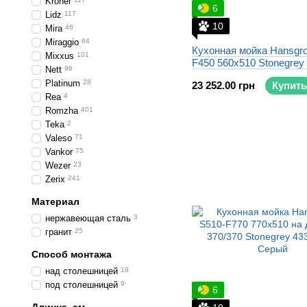
Kroner
6
Lidz
117
10
Mira
46
Miraggio
84
Кухонная мойка Hansgro
Mixxus
101
F450 560x510 Stonegrey
Nett
96
Platinum
28
23 252.00 грн
Купить
Rea
4
Romzha
401
Teka
2
Valeso
71
Vankor
75
Wezer
23
Zerix
241
Материал
нержавеющая сталь
3
гранит
25
Способ монтажа
над столешницей
19
под столешницей
9
6