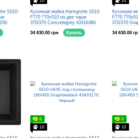
10
10
he S510-
Кухонная мойка Hansgrohe S510-
Кухонная мо
ши
F770 770x510 на две чаши
F770 770x51
6290
370/370 Concretegrey 43316380
370/370 Gra
34 630.00 грн
Купить
34 630.00 г
6
6
10
10
he S510-
Кухонная мойка Hansgrohe S510-
Кухонная мо