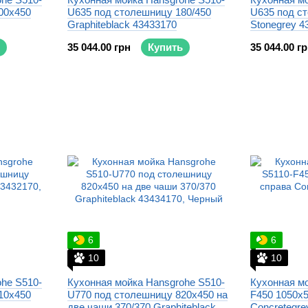
00x450
U635 под столешницу 180/450
U635 под с
Graphiteblack 43433170
Stonegrey 4
35 044.00 грн
Купить
35 044.00 г
6
6
10
10
he S510-
Кухонная мойка Hansgrohe S510-
Кухонная мо
10x450
U770 под столешницу 820x450 на
F450 1050x5
две чаши 370/370 Graphiteblack
Concretegre