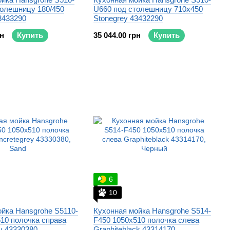
толешницу 180/450
U660 под столешницу 710x450
3433290
Stonegrey 43432290
рн
Купить
35 044.00 грн
Купить
6
10
йка Hansgrohe S5110-
Кухонная мойка Hansgrohe S514-
10 полочка справа
F450 1050x510 полочка слева
y 43330380
Graphiteblack 43314170