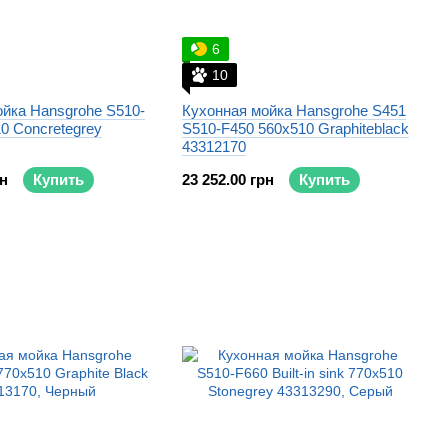
6
10
йка Hansgrohe S510-
Кухонная мойка Hansgrohe S451
0 Concretegrey
S510-F450 560x510 Graphiteblack
43312170
рн
Купить
23 252.00 грн
Купить