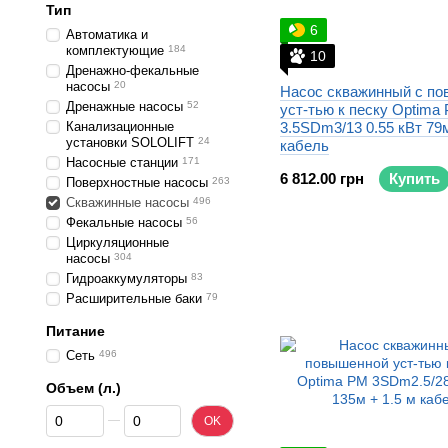
Тип
6
Автоматика и
комплектующие
184
10
Дренажно-фекальные
насосы
20
Насос скважинный с п
Дренажные насосы
52
уст-тью к песку Optima
Канализационные
3.5SDm3/13 0.55 кВт 79м
установки SOLOLIFT
24
кабель
Насосные станции
171
6 812.00 грн
Купить
Поверхностные насосы
263
Скважинные насосы
496
Фекальные насосы
56
Циркуляционные
насосы
304
Гидроаккумуляторы
83
Расширительные баки
79
Питание
Сеть
496
Объем (л.)
От Объем (л.)
До Объем (л.)
OK