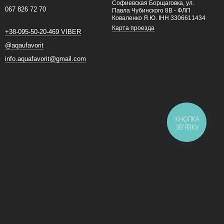
Софиевская Борщаговка, ул.
067 826 72 70
Павла Чубинского 8В - ФЛП
Коваленко Я.Ю. ІНН 3306611434
Карта проезда
+38-095-50-20-469 VIBER
@aqaufavorit
info.aquafavorit@gmail.com
КНОПКА
ЗВ'ЯЗКУ