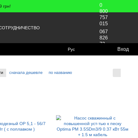
0
 грн!
800
757
015
СОТРУДНИЧЕСТВО
067
826
72
Вход
Рус
70
ти
сначала дешевле
по названию
Отображение: