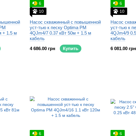
6
6
10
10
овышенной
Насос скважинный с повышенной
Насос сква
 PM
уст-тью к песку Optima PM
уст-тью к п
 + 1.5 м
4QJm4/7 0.37 кВт 50м + 1.5 м
4QJm4/9 0.5
кабель
кабель
4 686.00 грн
Купить
6 081.00 грн
6
6