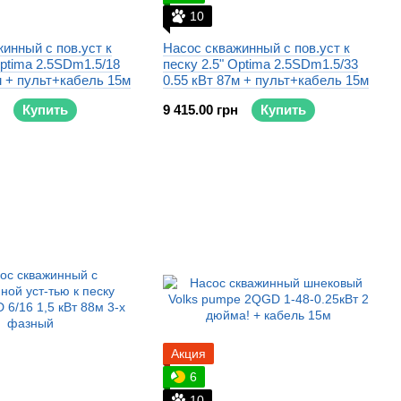
10
инный с пов.уст к
Насос скважинный с пов.уст к
Optima 2.5SDm1.5/18
песку 2.5" Optima 2.5SDm1.5/33
м + пульт+кабель 15м
0.55 кВт 87м + пульт+кабель 15м
Купить
9 415.00 грн
Купить
Акция
6
10