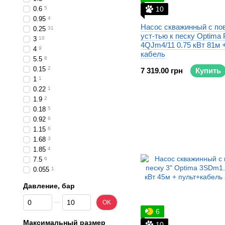
0.6
5
10
0.95
4
Насос скважинный с п
0.25
31
уст-тью к песку Optima
3
10
4QJm4/11 0.75 кВт 81м 
4
9
кабель
5.5
8
0.15
2
7 319.00 грн
Купить
1
1
0.22
1
1.9
2
0.18
5
0.92
6
1.15
6
1.68
3
1.85
4
7.5
6
0.055
1
Давление, бар
От Давление, бар
До Давление, бар
OK
6
Максимальный размер
10