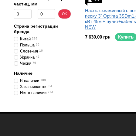
частиц, мм
Насос скважинный с пов.
От Максимальный размер частиц, мм
До Максимальный размер частиц, мм
OK
песку 3" Optima 3SDm1.8
кВт 45м + пульт+кабель
Страна регистрации
NEW
бренда
7 630.00 грн
Купить
Китай
229
Польша
69
Словения
16
Украина
42
Чехия
76
Наличие
В наличии
188
Заканчивается
34
Нет в наличии
274