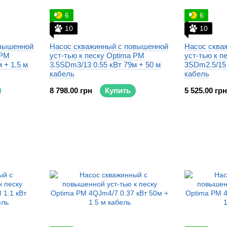
6
6
10
10
овышенной
Насос скважинный с повышенной
Насос сква
 PM
уст-тью к песку Optima PM
уст-тью к п
 + 1.5 м
3.5SDm3/13 0.55 кВт 79м + 50 м
3SDm2.5/15 
кабель
кабель
8 798.00 грн
Купить
5 525.00 грн