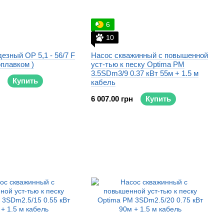
6
10
езный OP 5,1 - 56/7 F
Насос скважинный с повышенной
оплавком )
уст-тью к песку Optima PM
3.5SDm3/9 0.37 кВт 55м + 1.5 м
Купить
кабель
6 007.00 грн
Купить