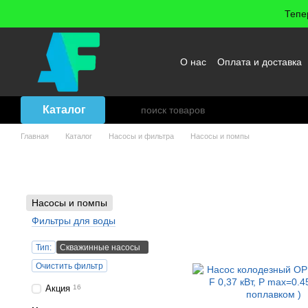
Перейти к основному контенту
Тепе
О нас
Оплата и доставка
Возврат товара
Договор
Каталог
Главная
Каталог
Насосы и фильтра
Насосы и помпы
Скважинные насосы
Насосы и помпы
Фильтры для воды
Тип:
Скважинные насосы
Очистить фильтр
Акция
16