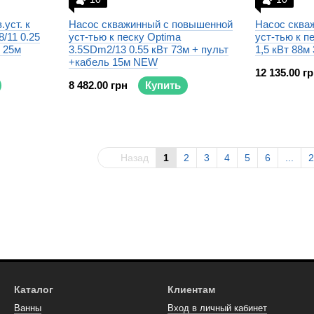
уст. к
Насос скважинный с повышенной
Насос сква
/11 0.25
уст-тью к песку Optima
уст-тью к п
 25м
3.5SDm2/13 0.55 кВт 73м + пульт
1,5 кВт 88м
+кабель 15м NEW
12 135.00 г
8 482.00 грн
Купить
Назад
1
2
3
4
5
6
...
2
Каталог
Клиентам
Ванны
Вход в личный кабинет