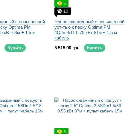
6
10
жинный с повышенной
Насос скважинный с повышенной
еску Optima PM
уст-тью к песку Optima PM
5 кВт 64м + 1.5 м
4QJm4/11 0.75 кВт 81м + 1.5 м
кабель
Купить
5 515.00 грн
Купить
6