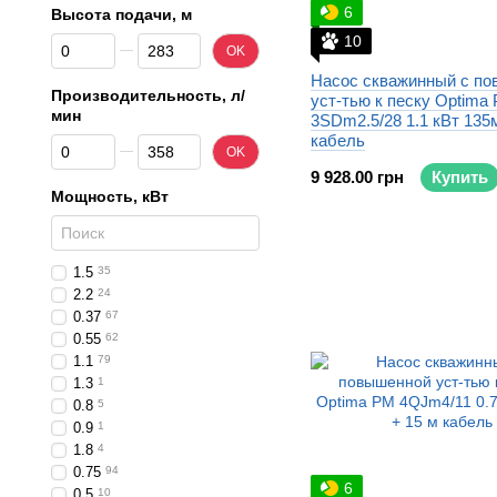
6
Высота подачи, м
10
От Высота подачи, м
До Высота подачи, м
OK
Насос скважинный с п
Производительность, л/
уст-тью к песку Optima
мин
3SDm2.5/28 1.1 кВт 135м
кабель
От Производительность, л/мин
До Производительность, л/мин
OK
9 928.00 грн
Купить
Мощность, кВт
1.5
35
2.2
24
0.37
67
0.55
62
1.1
79
1.3
1
0.8
5
0.9
1
1.8
4
0.75
94
6
0.5
10