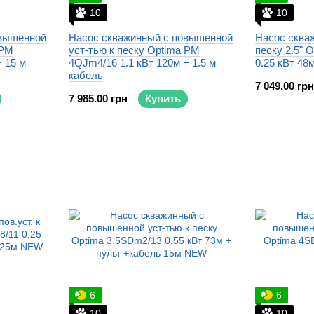
10
10
овышенной
Насос скважинный с повышенной
Насос скваж
 PM
уст-тью к песку Optima PM
песку 2.5" 
+ 15 м
4QJm4/16 1.1 кВт 120м + 1.5 м
0.25 кВт 48
кабель
7 049.00 грн
7 985.00 грн
Купить
6
6
10
10