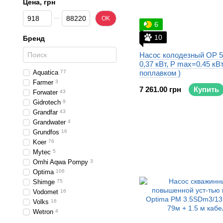
Цена, грн
От Цена, грн
До Цена, грн
OK
6
10
Бренд
Насос колодезный OP 5,
0,37 кВт, P max=0.45 кВт
Aquatica
77
поплавком )
Farmer
3
7 261.00 грн
Купить
Forwater
43
Gidrotech
9
Grandfar
43
Grandwater
4
Grundfos
16
Koer
76
Mytec
5
Omhi Aqwa Pompy
3
Optima
106
Shimge
75
Vodomet
16
Volks
16
Wetron
4