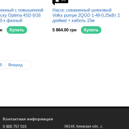
жинный с повышенной
Насос скважинный шнековый
еску Optima 4SD 6/16
Volks pumpe 2QGD 1-48-0.25кВт 2
 3-х фазный
дюйма! + кабель 15м
рн
Купить
5 864.00 грн
Купить
5
Вперед
Контактная информация
0 800 757 015
08149, Киевская обл., с.