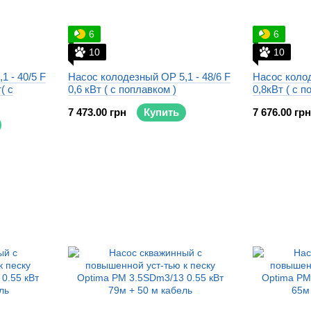
6
6
10
10
1 - 40/5 F
Насос колодезный OP 5,1 - 48/6 F
Насос колод
( с
0,6 кВт ( с поплавком )
0,8кВт ( с п
7 473.00 грн
Купить
7 676.00 грн