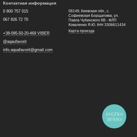
Контактная информация
0 800 757 015
08149, Киевская обл., с.
Софиевская Борщаговка, ул.
067 826 72 70
Павла Чубинского 8В - ФЛП
Коваленко Я.Ю. ІНН 3306611434
Карта проезда
+38-095-50-20-469 VIBER
@aqaufavorit
info.aquafavorit@gmail.com
КНОПКА
ЗВ'ЯЗКУ