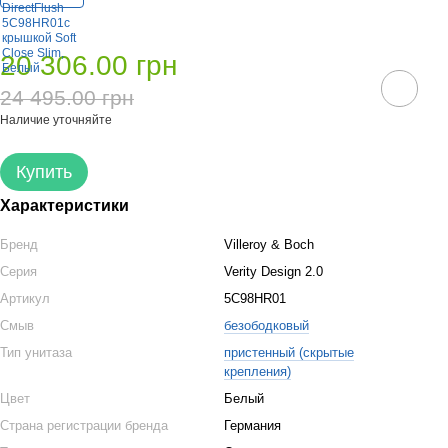
20 306.00 грн
24 495.00 грн
Наличие уточняйте
Купить
Характеристики
Бренд
Villeroy & Boch
Серия
Verity Design 2.0
Артикул
5C98HR01
Смыв
безободковый
Тип унитаза
пристенный (скрытые
крепления)
Цвет
Белый
Страна регистрации бренда
Германия