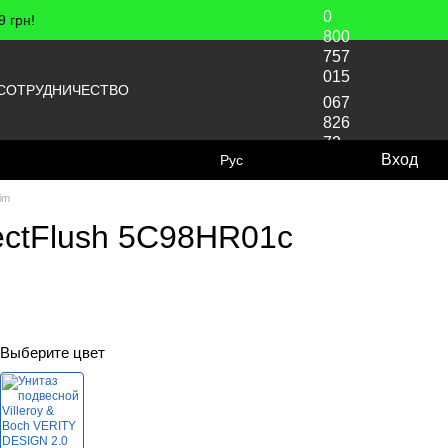
0
 грн!
800
757
015
СОТРУДНИЧЕСТВО
067
826
72
Вход
Рус
70
im
rectFlush 5C98HR01c
Выберите цвет