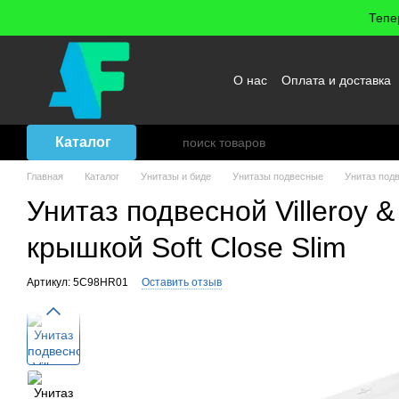
Перейти к основному контенту
Тепе
О нас
Оплата и доставка
Возврат товара
Договор
Каталог
Главная
Каталог
Унитазы и биде
Унитазы подвесные
Унитаз подв
Унитаз подвесной Villeroy
крышкой Soft Close Slim
Артикул: 5C98HR01
Оставить отзыв