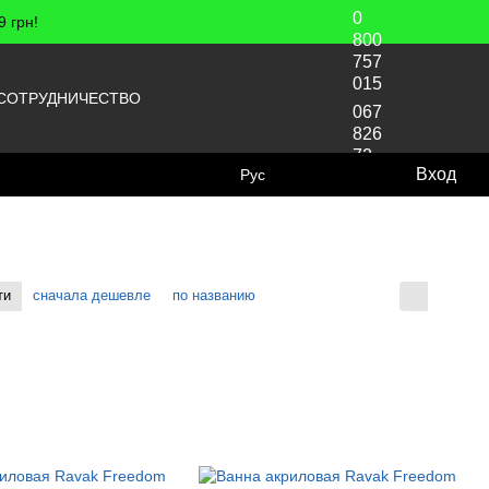
0
 грн!
800
757
015
СОТРУДНИЧЕСТВО
067
826
72
Вход
Рус
70
ти
сначала дешевле
по названию
Отображение: