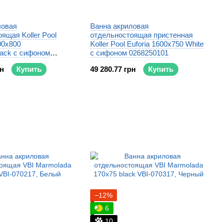
ловая
Ванна акриловая
ящая Koller Pool
отдельностоящая пристенная
00x800
Koller Pool Euforia 1600x750 White
lack с сифоном
с сифоном 0268250101
рн
Купить
49 280.77 грн
Купить
−12%
6
10