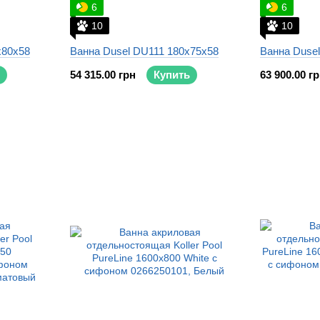
6
6
10
10
x80x58
Ванна Dusel DU111 180x75x58
Ванна Duse
54 315.00 грн
Купить
63 900.00 г