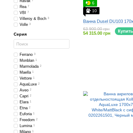
Ravak
7
6
Rea
7
10
VBI
7
Villeroy & Boch
3
Ванна Dusel DU103 170
Volle
3
63 900.00 грн
Купить
54 315.00 грн
Серия
Ferrano
3
Monblan
1
Marmolada
2
Maella
1
Vettore
1
AquaLuxe
2
Aveo
2
Capri
2
Elara
1
Etna
2
Euforia
1
Freedom
2
Lumina
1
Milano
1