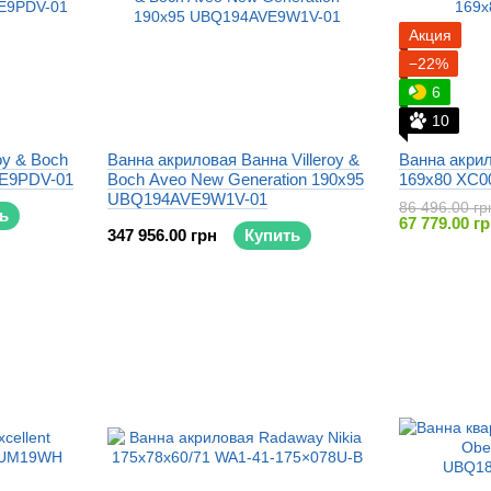
Акция
−22%
6
10
oy & Boch
Ванна акриловая Ванна Villeroy &
Ванна акри
E9PDV-01
Boch Aveo New Generation 190x95
169x80 XC0
UBQ194AVE9W1V-01
86 496.00 гр
ь
67 779.00 г
347 956.00 грн
Купить