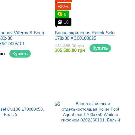
−20%
6
10
ловая Villeroy & Boch
Ванна акриловая Ravak Solo
180x80
178x80 XC00100025
9CD00V-01
131 886.00 грн
Купить
105 508.80 грн
грн
Купить