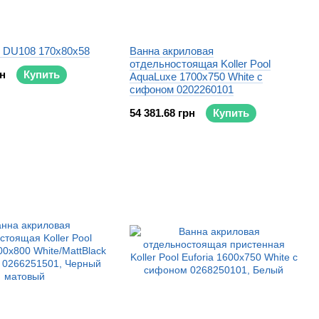
l DU108 170x80x58
Ванна акриловая
отдельностоящая Koller Pool
рн
Купить
AquaLuxe 1700x750 White с
сифоном 0202260101
54 381.68 грн
Купить