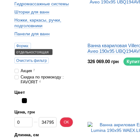
Гидромассажные системы
Шторки для ванн
Ножки, каркасы, ручки,
подголовники
Панели для ванн
Ванна квариловая Viller
Форма:
Aveo 190x95 UBQ194AV
отдельностоящая
Очистить фильтр
326 069.00 грн
Купит
Акция
7
Скидка по промокоду :
FAVORIT
4
Цвет
Цена, грн
От Цена, грн
До Цена, грн
OK
Длинна, см