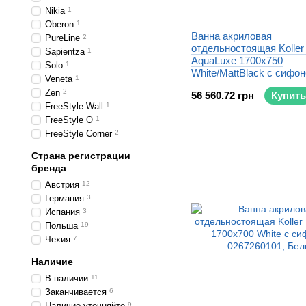
Nikia
1
Oberon
1
Ванна акриловая
PureLine
2
отдельностоящая Koller
Sapientza
1
AquaLuxe 1700x750
Solo
1
White/MattBlack с сифо
Veneta
1
0202261501
Zen
2
56 560.72 грн
Купить
FreeStyle Wall
1
FreeStyle O
1
FreeStyle Corner
2
Страна регистрации
бренда
Австрия
12
Германия
3
Испания
3
Польша
19
Чехия
7
Наличие
В наличии
11
Заканчивается
6
Наличие уточняйте
9