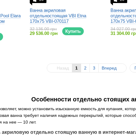
Ванна акриловая
Ванна акри
Pool Elara
отдельностоящая VBI Etna
отдельност
ом
170x75 VBI-070117
170x75 VBI-
32 136.00 грн
34 027.00 гр
Купить
29 536.00 грн
31 304.00 г
Назад
1
2
3
Вперед
Особенности отдельно стоящих а
зволяет, можно установить изысканную емкость для купания, кото
вая ванна требует наличия надежных перекрытий, которые способ
я на нее — 10 лет.
 акриловую отдельно стоящую ванную в интернет-маг