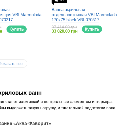
ловая
Ванна акриловая
оящая VBI Marmolada
отдельностоящая VBI Marmolada
070217
170x75 black VBI-070317
н
37 414.00 грн
Купить
Купить
рн
33 020.00 грн
Показать все
криловых ванн
рая станет изюминкой и центральным элементом интерьера.
ны выдержать такую нагрузку, и тщательной подготовки пола
азине «Аква-Фаворит»