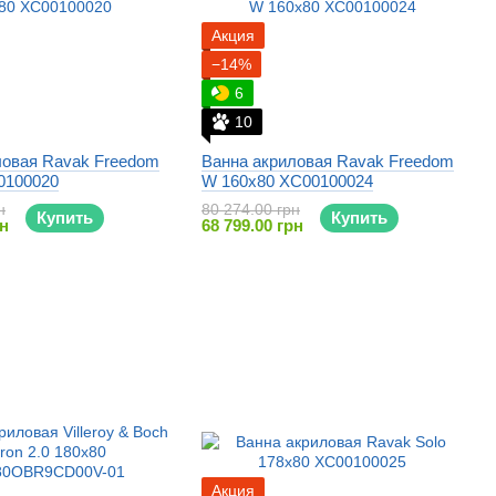
Акция
−14%
6
10
ловая Ravak Freedom
Ванна акриловая Ravak Freedom
0100020
W 160x80 XC00100024
н
80 274.00 грн
Купить
Купить
рн
68 799.00 грн
Акция