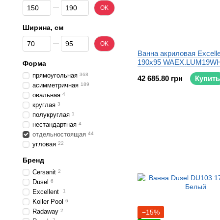
От Длинна, см
До Длинна, см
OK
Ширина, см
От Ширина, см
До Ширина, см
OK
Ванна акриловая Excell
190x95 WAEX.LUM19W
Форма
прямоугольная
368
42 685.80 грн
Купить
асимметричная
189
овальная
4
круглая
3
полукруглая
1
нестандартная
4
отдельностоящая
44
угловая
22
Бренд
Cersanit
2
Dusel
6
Excellent
1
Koller Pool
6
Radaway
2
−15%