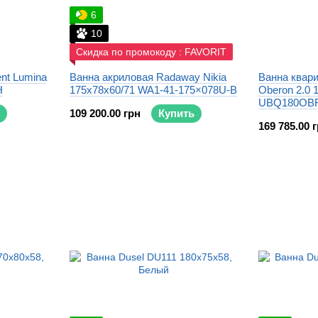
6
10
Скидка по промокоду : FAVORIT
ent Lumina
Ванна акриловая Radaway Nikia
Ванна квари
H
175x78х60/71 WA1-41-175×078U-B
Oberon 2.0 
UBQ180OBR
109 200.00 грн
Купить
169 785.00 