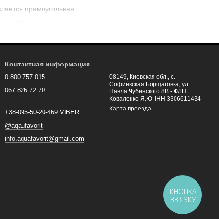
вляется прямоугольная.
вала. Обычно такие модели рассчитаны для двоих.
станавливается в углу ванной комнаты.
ины. Бывает левосторонней или правосторонней.
Контактная информация
ского элемента ванной комнаты, не подходит для
0 800 757 015
08149, Киевская обл., с.
но ставить около стены.
Софиевская Борщаговка, ул.
067 826 72 70
Павла Чубинского 8В - ФЛП
Коваленко Я.Ю. ІНН 3306611434
Карта проезда
й любого возраста:
+38-095-50-20-469 VIBER
@aqaufavorit
info.aquafavorit@gmail.com
КНОПКА
ЗВ'ЯЗКУ
 ванная акриловая
отемневших и пожелтевших мест, вмятин, шероховатостей и