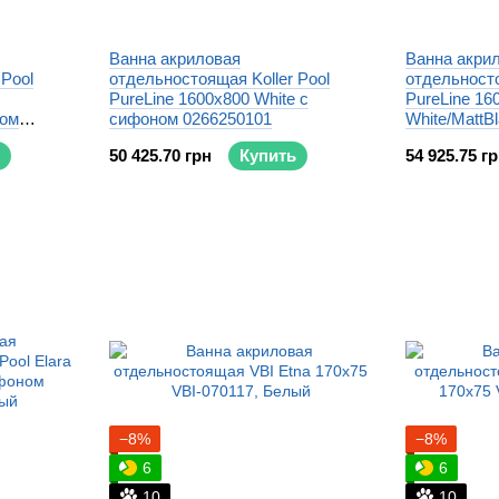
Ванна акриловая
Ванна акри
 Pool
отдельностоящая Koller Pool
отдельносто
PureLine 1600x800 White с
PureLine 16
ном
сифоном 0266250101
White/MattB
0266251501
50 425.70 грн
Купить
54 925.75 г
−8%
−8%
6
6
10
10