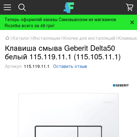
Теперь оформляй заказы Самовывозом из магазинов
Rozetka всего за 49 грн!
Каталог
Инсталляции
Кнопки для инсталляций
Клавиша 
Клавиша смыва Geberit Delta50
белый 115.119.11.1 (115.105.11.1)
Артикул:
115.119.11.1
Оставить отзыв