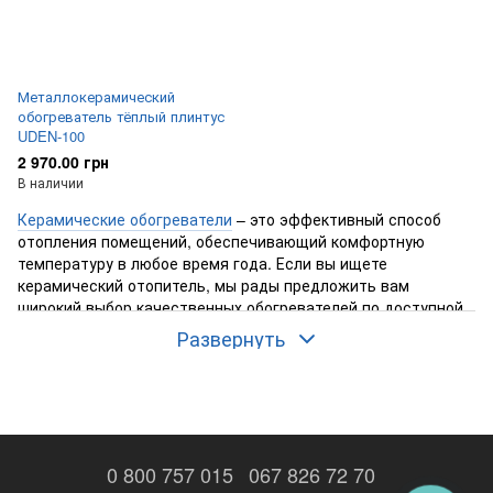
Металлокерамический
обогреватель тёплый плинтус
UDEN-100
2 970.00 грн
В наличии
Керамические обогреватели
– это эффективный способ
отопления помещений, обеспечивающий комфортную
температуру в любое время года. Если вы ищете
керамический отопитель, мы рады предложить вам
широкий выбор качественных обогревателей по доступной
цене.
Развернуть
В нашем магазине
Aqua-Favorit
вы можете
купить
керамические обогреватели
разных типов, включая
металлокерамические обогреватели
и
теплые плинтусы
.
Наши обогреватели изготовлены из высококачественных
материалов и имеют длительный срок эксплуатации. Мы
предлагаем обогреватели от ведущих производителей со
0 800 757 015
067 826 72 70
всего мира, гарантирующих качество и надежность своей