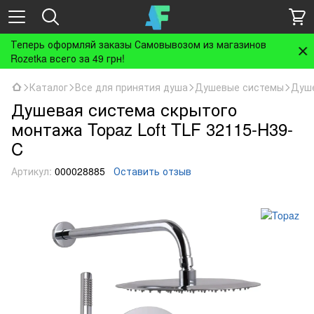
Теперь оформляй заказы Самовывозом из магазинов
Rozetka всего за 49 грн!
Каталог
Все для принятия душа
Душевые системы
Душе
Душевая система скрытого
монтажа Topaz Loft TLF 32115-H39-
C
Артикул:
000028885
Оставить отзыв