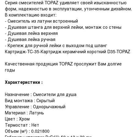
Серия смесителей TOPAZ удивляет своей изысканностью
форм, надежностью в эксплуатации, утонченным дизайном.
В комплектацию входит:
- Смеситель из латуни встроенный
- Душевая штанга для верхней лейки, монтаж со стены
- Душевая лейка верхняя
- Душевая лейка ручная
- Крепеж для ручной лейки с выходом под шланг
Картридж-TC-35-Картридж керамічний короткий D35-TOPAZ
Качественная продукция TOPAZ прослужит Вам долгие
годы
Характеристики :
Назначение : Смесители для душа
Вид монтажа : Скрытый
Управление : Однорычажный
Материал : Латунь
Цвет : Хром
Термостат : Нет
Объєм (м³) : 0.021800
Габариты упаковки ВхГхШ: 50 х 13 х 30 см