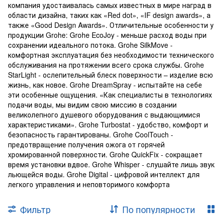
компания удостаивалась самых известных в мире наград в
области дизайна, таких как «Red dot», «IF design awards», а
также «Good Design Awards». Отличительные особенности у
продукции Grohe: Grohe EcoJoy - меньше расход воды при
сохранении идеального потока. Grohe SilkMove -
комфортная эксплуатация без необходимости технического
обслуживания на протяжении всего срока службы. Grohe
StarLight - ослепительный блеск поверхности – изделие всю
жизнь, как новое. Grohe DreamSpray - испытайте на себе
эти особенные ощущения. «Как специалисты в технологиях
подачи воды, мы видим свою миссию в создании
великолепного душевого оборудования с выдающимися
характеристиками». Grohe Turbostat - удобство, комфорт и
безопасность гарантированы. Grohe CoolTouch -
предотвращение получения ожога от горячей
хромированной поверхности. Grohe QuickFix - сокращает
время установки вдвое. Grohe Whisper - слушайте лишь звук
льющейся воды. Grohe Digital - цифровой интеллект для
легкого управления и неповторимого комфорта
Фильтр
По популярности