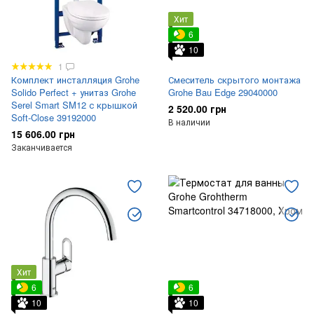
Хит
6
10
1
Комплект инсталляция Grohe
Смеситель скрытого монтажа
Solido Perfect + унитаз Grohe
Grohe Bau Edge 29040000
Serel Smart SM12 с крышкой
2 520.00 грн
Soft-Close 39192000
В наличии
15 606.00 грн
Заканчивается
Хит
6
6
10
10