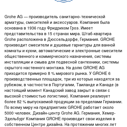
Насосы и фильтра
Обогреватели
Grohe AG — производитель санитарно-технической
Теплый пол
Котлы и колонки
арматуры, смесителей и аксессуаров. Компания была
основана в 1936 году Фридрихом Гроэ. Имеет
представительства в 15 странах мира. Штаб-квартира
Grohe расположена в Дюссельдорфе, Германия. GROHE
производит смесители и душевые гарнитуры для ванной
комнаты и кухни, автоматические и электронные смесители
общественного и коммерческого назначения, системы
инсталляции и смыва для подвесной сантехники, системы
скрытого настенного монтажа. На долю GROHE AG
приходится примерно 8 % мирового рынка. У GROHE 6
производственных площадок, три из которых находятся за
рубежом, в частности в Португалии, Таиланде и Канаде (в
настоящий момент Канадский завод закрыт в связи с
высокой стоимостью логистики). Компания реализует
более 82 % выпускаемой продукции за пределами Германии.
По всему миру на предприятиях GROHE работает около
5000 человек. Дизайн-центр Grohe AG. Германия, Хемер-
Эдельбург Компания GROHE производит свои изделия в
собственном Центре дизайна. На протяжении многих лет