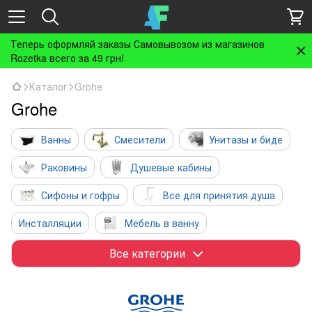
Теперь оформляй заказы Самовывозом из магазинов
Rozetka всего за 49 грн!
Каталог
Grohe
Grohe
Ванны
Смесители
Унитазы и биде
Раковины
Душевые кабины
Сифоны и гофры
Все для принятия душа
Инсталляции
Мебель в ванну
Полотенцесушители и радиаторы
Аксессуары
Все категории
Бойлеры
Инженерная сантехника
Вентиляция
Кухня