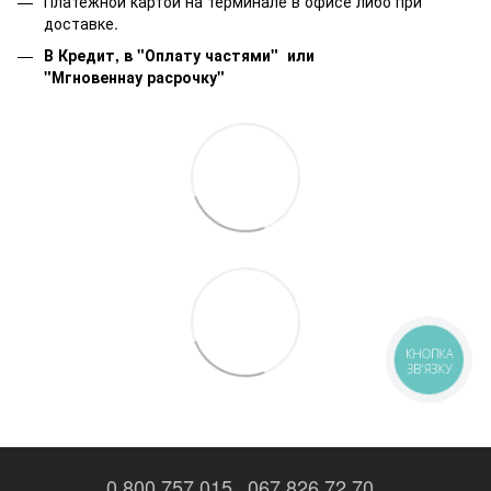
Платежной картой на терминале в офисе либо при
доставке.
В Кредит, в "Оплату частями"
или
"Мгновеннау расрочку"
КНОПКА
ЗВ'ЯЗКУ
0 800 757 015
067 826 72 70