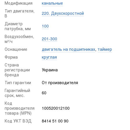
Модификация
канальные
Тип двигателя,
220. Двухскоростной
В
Диаметр
100
патрубка, мм
Воздухообмен,
201-300
м³/ч
Оснащение
двигатель на подшипниках
,
таймер
Форма
круглая
Страна
регистрации
Украина
бренда
Тип гарантии
От производителя
Гарантийный
60
срок, мес.
Код
производителя
100520012100
товара (MPN)
Код УКТ ВЭД
8414 51 00 90