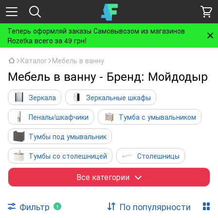
Теперь оформляй заказы Самовывозом из магазинов
Rozetka всего за 49 грн!
Каталог
Мебель в ванну
Мебель в ванну - Бренд: Мойдодыр
Зеркала
Зеркальные шкафы
Пеналы/шкафчики
Тумба с умывальником
Тумбы под умывальник
Тумбы со столешницей
Столешницы
Комплекты мебели
Комплектующие
Все категории
Фильтр
По популярности
1