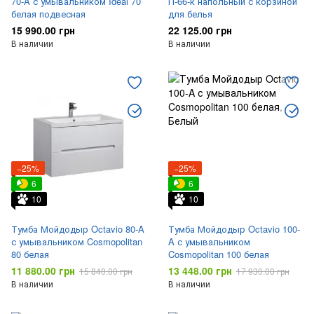
70-A с умывальником Ideal 70
П-66-к напольный с корзиной
белая подвесная
для белья
15 990.00 грн
22 125.00 грн
В наличии
В наличии
−25%
−25%
6
6
10
10
Тумба Мойдодыр Octavio 80-A
Тумба Мойдодыр Octavio 100-
с умывальником Cosmopolitan
A с умывальником
80 белая
Cosmopolitan 100 белая
11 880.00 грн
13 448.00 грн
15 840.00 грн
17 930.00 грн
В наличии
В наличии