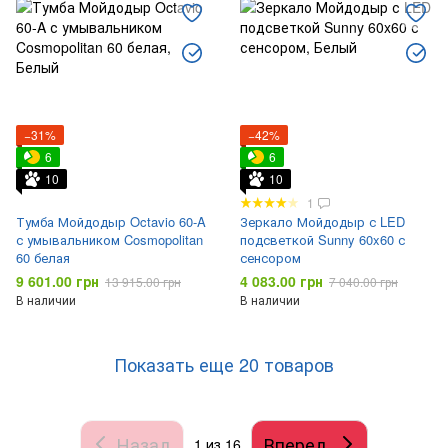
−31%
−42%
6
6
10
10
1
Тумба Мойдодыр Octavio 60-A
Зеркало Мойдодыр с LED
с умывальником Cosmopolitan
подсветкой Sunny 60x60 с
60 белая
сенсором
9 601.00 грн
4 083.00 грн
13 915.00 грн
7 040.00 грн
В наличии
В наличии
Показать еще 20 товаров
Назад
Вперед
1
из 16