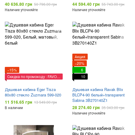
40 636.80 грн
44 594.40 грн
50 796.00 грн
55 743.00 грн
Наличие уточняйте
Наличие уточняйте
Акция
−20%
−15%
6
Скидка по промокоду : FAVORIT
10
Душевая кабина Eger Tisza
Душевая кабина Ravak Blix
80x80 стекло Zuzmara 599-020
BLCP4-90 белый+transparent
Sabina 3B270140Z1
11 516.65 грн
13 549.00 грн
28 274.40 грн
В наличии
35 343.00 грн
Наличие уточняйте