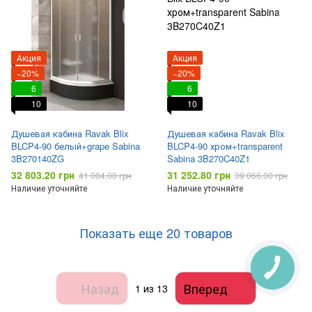
Акция
Акция
−20%
−20%
6
6
10
10
Душевая кабина Ravak Blix
Душевая кабина Ravak Blix
BLCP4-90 белый+grape Sabina
BLCP4-90 хром+transparent
3B270140ZG
Sabina 3B270C40Z1
32 803.20 грн
31 252.80 грн
41 004.00 грн
39 066.00 грн
Наличие уточняйте
Наличие уточняйте
Показать еще 20 товаров
Назад
Вперед
1
из 13