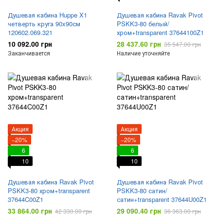
Душевая кабина Huppe X1
Душевая кабина Ravak Pivot
четверть круга 90x90см
PSKK3-80 белый/
120602.069.321
хром+transparent 37644100Z1
10 092.00 грн
28 437.60 грн
35 547.00 грн
Заканчивается
Наличие уточняйте
Акция
Акция
−20%
−20%
6
6
10
10
Душевая кабина Ravak Pivot
Душевая кабина Ravak Pivot
PSKK3-80 хром+transparent
PSKK3-80 сатин/
37644C00Z1
сатин+transparent 37644U00Z1
33 864.00 грн
29 090.40 грн
42 330.00 грн
36 363.00 грн