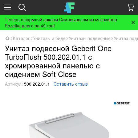
Теперь оформляй заказы Самовывозом из магазинов
Rozetka всего за 49 грн!
Каталог
Унитазы и биде
Унитазы подвесные
Унитаз под
Унитаз подвесной Geberit One
TurboFlush 500.202.01.1 с
хромированной панелью с
сидением Soft Close
Артикул:
500.202.01.1
Оставить отзыв