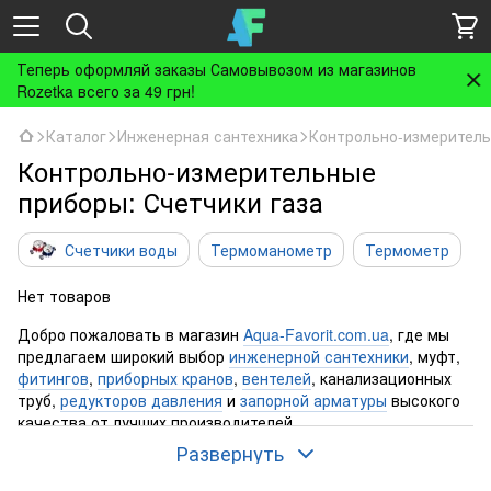
Теперь оформляй заказы Самовывозом из магазинов
Rozetka всего за 49 грн!
Каталог
Инженерная сантехника
Контрольно-измерител
Контрольно-измерительные
приборы: Счетчики газа
Счетчики воды
Термоманометр
Термометр
Нет товаров
Добро пожаловать в магазин
Aqua-Favorit.com.ua
, где мы
предлагаем широкий выбор
инженерной сантехники
, муфт,
фитингов
,
приборных кранов
,
вентелей
, канализационных
труб,
редукторов давления
и
запорной арматуры
высокого
качества от лучших производителей.
Развернуть
Если вы ищете приборные краны,
американки
, вентили и
запорную арматуру
, то вы попали по адресу! В нашем