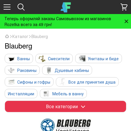
Теперь оформляй заказы Самовывозом из магазинов
Rozetka всего за 49 грн!
Каталог
Blauberg
Blauberg
Ванны
Смесители
Унитазы и биде
Раковины
Душевые кабины
Сифоны и гофры
Все для принятия душа
Инсталляции
Мебель в ванну
Полотенцесушители и радиаторы
Аксессуары
Все категории
Бойлеры
Инженерная сантехника
Вентиляция
Кухня