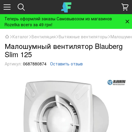
Теперь оформляй заказы Самовывозом из магазинов
Rozetka всего за 49 грн!
Каталог
Вентиляция
Вытяжные вентиляторы
Малошумны
Малошумный вентилятор Blauberg
Slim 125
Артикул:
0687880874
Оставить отзыв