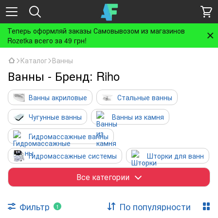
Теперь оформляй заказы Самовывозом из магазинов
Rozetka всего за 49 грн!
Каталог
Ванны
Ванны - Бренд: Riho
Ванны акриловые
Стальные ванны
Чугунные ванны
Ванны из камня
Гидромассажные ванны
Гидромассажные системы
Шторки для ванн
Ножки, каркасы, ручки, подголовники
Все категории
Панели для ванн
Фильтр
По популярности
1